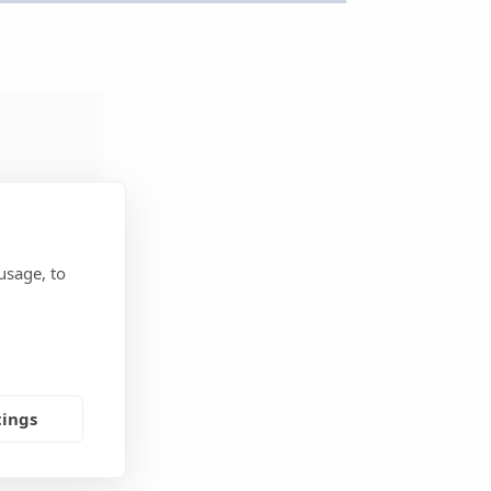
usage, to
®
tings