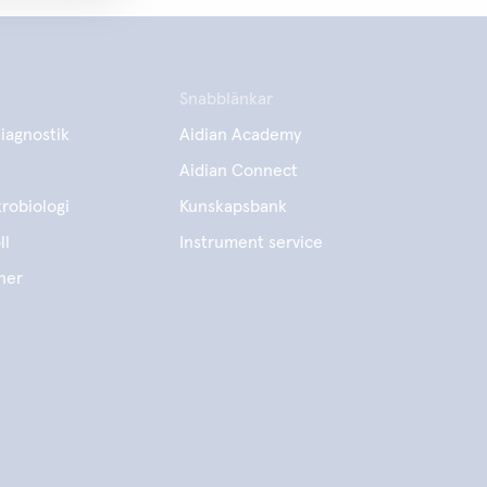
Snabblänkar
iagnostik
Aidian Academy
Aidian Connect
robiologi
Kunskapsbank
ll
Instrument service
ner