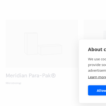
About c
We use coo
provide so
advertisem
Meridian Para-Pak®
Meridia
Learn mor
Mikrobiologi
Mikrobiologi
Allow