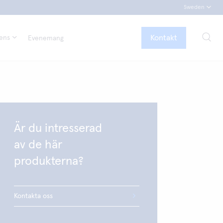
Sweden
Kontakt
tens
Evenemang
Är du intresserad
av de här
produkterna?
Kontakta oss