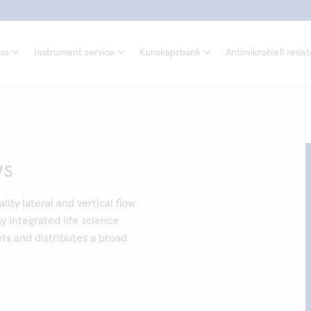
ss
Instrument service
Kunskapsbank
Antimikrobiell resis
ys
ty lateral and vertical flow
ly integrated life science
s and distributes a broad