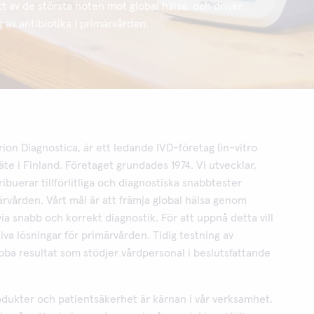
tt av de största hoten mot global hälsa, och driver
 av antibiotika i primärvården.
rion Diagnostica, är ett ledande IVD-företag (in-vitro
äte i Finland. Företaget grundades 1974. Vi utvecklar,
tribuerar tillförlitliga och diagnostiska snabbtester
märvården. Vårt mål är att främja global hälsa genom
via snabb och korrekt diagnostik. För att uppnå detta vill
iva lösningar för primärvården. Tidig testning av
bba resultat som stödjer vårdpersonal i beslutsfattande
odukter och patientsäkerhet är kärnan i vår verksamhet.