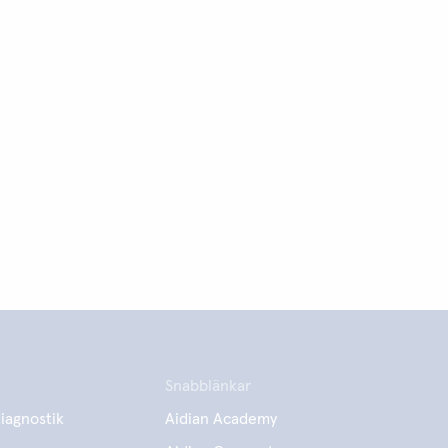
Snabblänkar
iagnostik
Aidian Academy