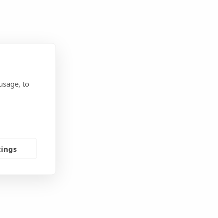
usage, to
tings