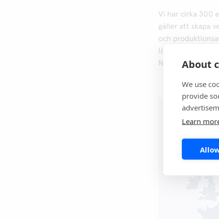
Vi har cirka 300 
gäller att skapa 
och produktionsanl
länder: Sverige, 
About c
Nederländerna, Be
We use coo
provide so
advertisem
Learn mor
Allow