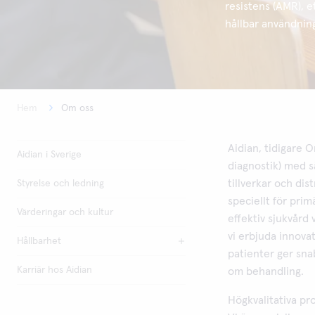
resistens (AMR), e
hållbar användning
Hem
Om oss
Aidian, tidigare O
Aidian i Sverige
diagnostik) med s
tillverkar och dis
Styrelse och ledning
speciellt för pri
Värderingar och kultur
effektiv sjukvård 
vi erbjuda innovat
Hållbarhet
patienter ger sna
Karriär hos Aidian
om behandling.
Högkvalitativa pr