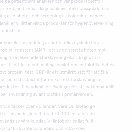
ade på patientnära analyser och vår produktportfölj
gar för bland annat diagnostik av infektionssjukdomar,
ing av diabetes och screening av kolorektal cancer.
ahåller vi lättanvända produkter för hygienövervakning
industrier.
r korrekt användning av antibiotika nyckeln för att
robiell resistens (AMR), ett av de största hoten mot
tning före läkemedelsförskrivning ökar diagnostisk
per till att fatta behandlingsbeslut om antibiotika behövs
tivt protein-test (CRP) är ett utmärkt sätt för att öka
et och fatta beslut för en korrekt förskrivning av
 produkter tillhandahåller lösningar för att bekämpa AMR
lbar användning av antibiotika i primärvården.
vtryck täcker över 60 länder. Våra QuikRead go
kter används globalt, med 70 000 installerade
vänds av våra kunder. Vi är jobbar enligt fullt
SO 13485 kvalitetsstandard och FDA-krav.