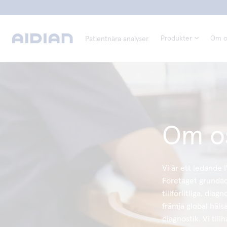
Produkter
Om o
Patientnära analyser
Om o
Vi är ett ledande 
Företaget grundade
tillförlitliga, dia
främja global häls
diagnostik. Vi til