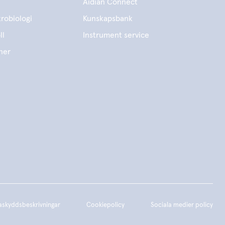
Aidian Connect
robiologi
Kunskapsbank
ll
Instrument service
ner
askyddsbeskrivningar
Cookiepolicy
Sociala medier policy