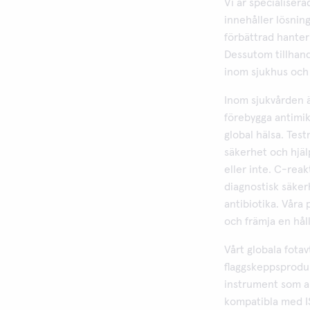
Vi är specialiser
innehåller lösnin
förbättrad hanter
Dessutom tillhand
inom sjukhus och 
Inom sjukvården ä
förebygga antimik
global hälsa. Tes
säkerhet och hjäl
eller inte. C-reak
diagnostisk säkerh
antibiotika. Våra
och främja en hål
Vårt globala fota
flaggskeppsprodu
instrument som an
kompatibla med I