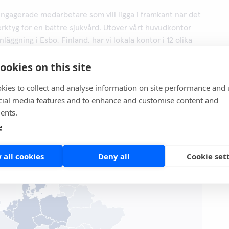
engagerade medarbetare som vill ligga i framkant när det
verktyg för en bättre sjukvård. Utöver vårt huvudkontor
äggning i Esbo, Finland, har vi lokala kontor i 12 olika
Norge, Danmark, Tyskland, Tjeckien, Slovakien, Polen,
ookies on this site
lgien, Spanien, Estland och Kina.
kies to collect and analyse information on site performance and 
cial media features and to enhance and customise content and
ents.
e
 all cookies
Deny all
Cookie set