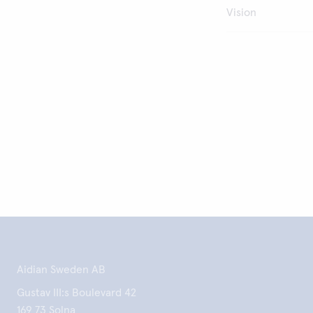
Vision
Aidian Sweden AB
Gustav III:s Boulevard 42
169 73 Solna