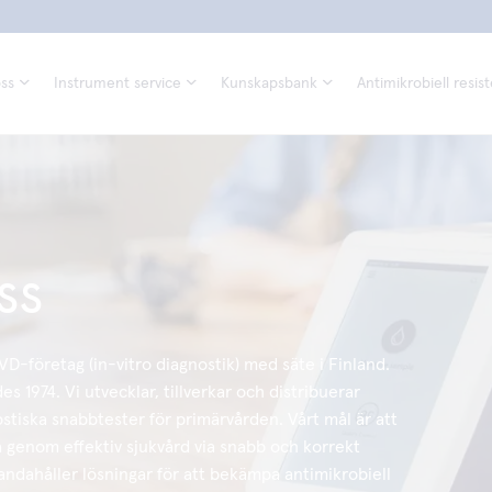
ss
Instrument service
Kunskapsbank
Antimikrobiell resis
ss
IVD-företag (in-vitro diagnostik) med säte i Finland.
s 1974. Vi utvecklar, tillverkar och distribuerar
gnostiska snabbtester för primärvården. Vårt mål är att
a genom effektiv sjukvård via snabb och korrekt
lhandahåller lösningar för att bekämpa antimikrobiell