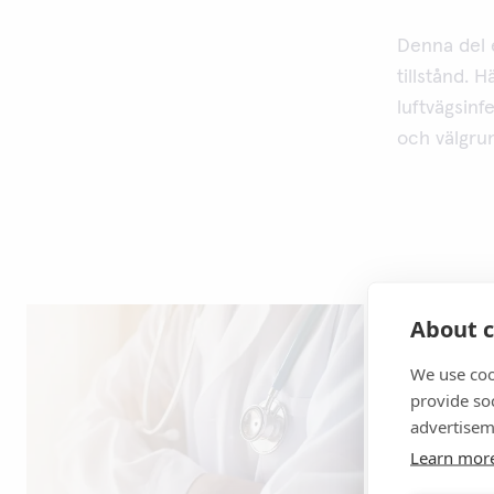
Denna del 
tillstånd. 
luftvägsinf
och välgrun
About c
We use coo
provide so
advertisem
Learn mor