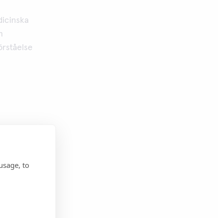
dicinska
m
örståelse
usage, to