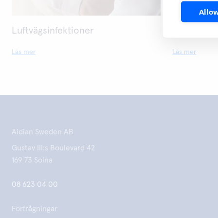
Allow
Luftvägsinfektioner
Kolorekta
Läs mer
Läs mer
Aidian Sweden AB
Gustav III:s Boulevard 42
169 73 Solna
08 623 04 00
Förfrågningar