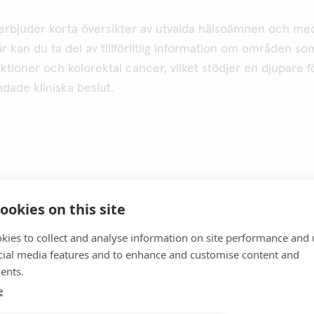
erbjuder korta översikter av utvalda hälsoämnen och me
Här kan du ta del av tillförlitlig information om områden so
ektioner och kolorektal cancer, vilket stödjer en djupare f
dade kliniska beslut.
ookies on this site
kies to collect and analyse information on site performance and 
cial media features and to enhance and customise content and
ents.
e