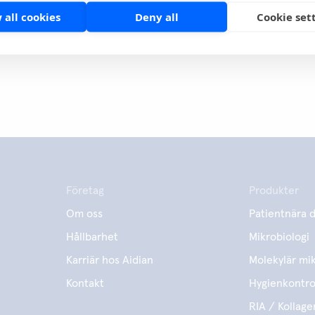
 all cookies
Deny all
Cookie set
lcancer
Företag
Produkter
Om oss
Patientnära d
Hållbarhet
Mikrobiologi
Karriär hos Aidian
Molekylär mik
Kontakt
Hygienkontro
RIA / Kollage