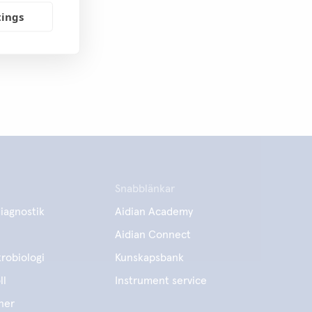
tings
Snabblänkar
iagnostik
Aidian Academy
Aidian Connect
robiologi
Kunskapsbank
ll
Instrument service
ner