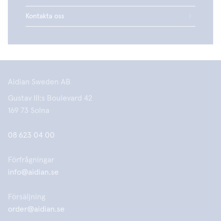
Kontakta oss
Aidian Sweden AB
Gustav III:s Boulevard 42
169 73 Solna
08 623 04 00
Förfrågningar
info@aidian.se
Försäljning
order@aidian.se