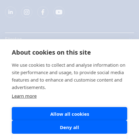
Företag
About cookies on this site
Produkter
We use cookies to collect and analyse information on
Snabblänkar
site performance and usage, to provide social media
features and to enhance and customise content and
advertisements.
Dataskydd
Learn more
Dataskyddsbeskrivningar
Allow all cookies
Cookiepolicy
Sociala medier policy
Deny all