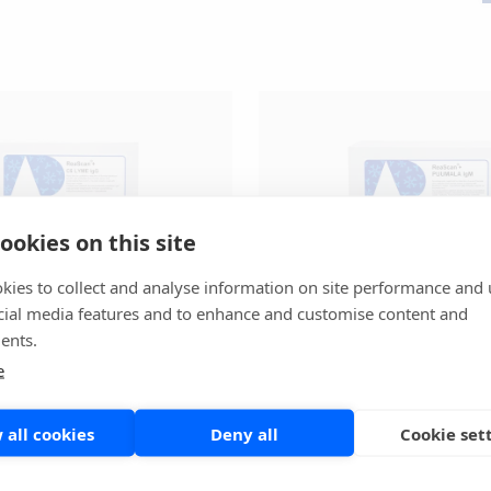
ookies on this site
kies to collect and analyse information on site performance and 
cial media features and to enhance and customise content and
ents.
+ kompatibla
POC IgM snabba tes
e
t
Mikrobiologi
 all cookies
Deny all
Cookie set