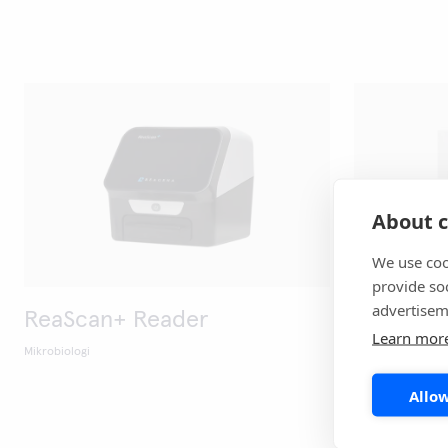
About c
We use coo
provide so
advertisem
ReaScan+ Reader
ReaScan
Learn mor
testpake
Mikrobiologi
Mikrobiologi
Allow