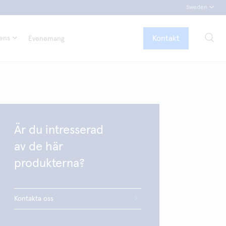
Sweden
Kontakt
tens
Evenemang
Är du intresserad
av de här
produkterna?
Kontakta oss