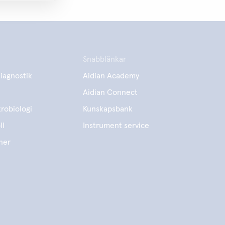
Snabblänkar
iagnostik
Aidian Academy
Aidian Connect
robiologi
Kunskapsbank
ll
Instrument service
ner