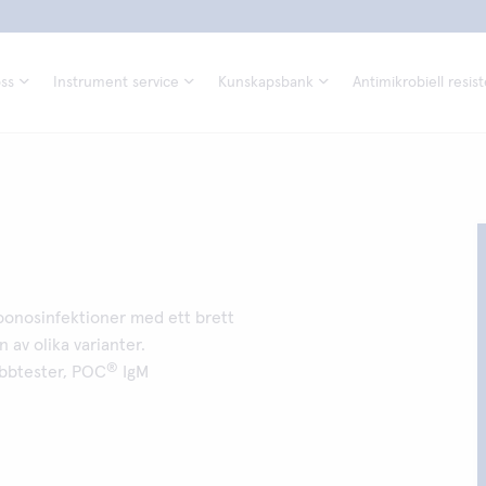
ss
Instrument service
Kunskapsbank
Antimikrobiell resis
zoonosinfektioner med ett brett
 av olika varianter.
®
bbtester, POC
IgM