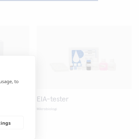
usage, to
ter
EIA-tester
Mikrobiologi
tings