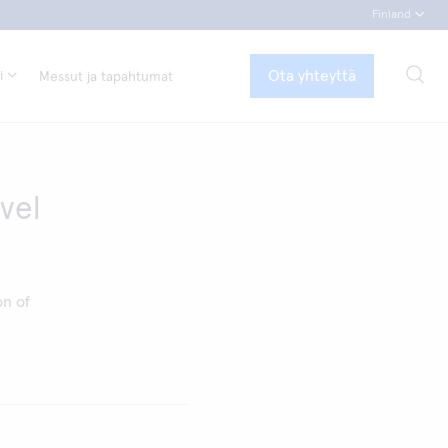
Finland
Ota yhteyttä
i
Messut ja tapahtumat
vel
on of