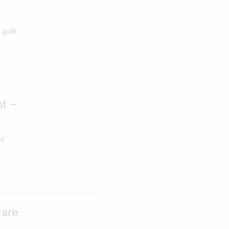
d go®
t –
ed
care