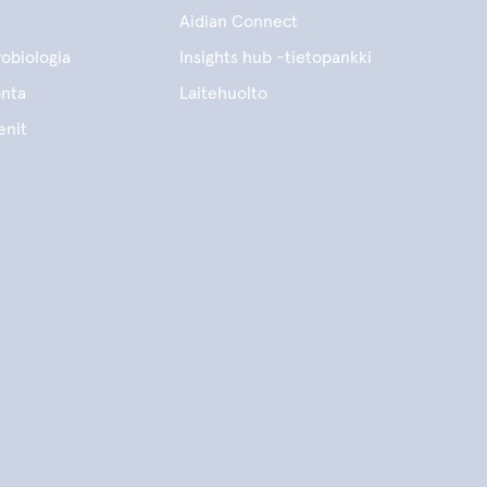
Aidian Connect
obiologia
Insights hub -tietopankki
onta
Laitehuolto
enit