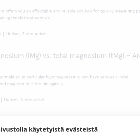
 offers you an affordable and reliable solution for quickly measuring pa
king timely treatment de...
3
Uutiset, Tuoteuutiset
nesium (iMg) vs. total magnesium (tMg) – Ar
rmalities, in particular hypomagnesemia, can have serious clinical
zed magnesium is the biologically ...
Uutiset, Tuoteuutiset
ect improves the portability of QuikRead 
sivustolla käytetyistä evästeistä