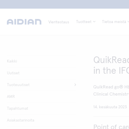
Tuotteet
Tietoa meistä
Vieritestaus
QuikRead
Kaikki
in the IF
Uutiset
Tuoteuutiset
QuikRead go® HbA1
Clinical Chemistr
AMR
14. kesäkuuta 2023
Tapahtumat
Asiakastarinoita
Point of ca