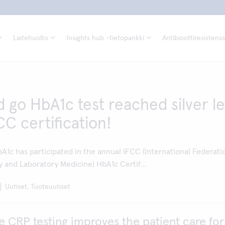
Laitehuolto
Insights hub -tietopankki
Antibioottiresistenss
 go HbA1c test reached silver le
CC certification!
c has participated in the annual IFCC (International Federati
y and Laboratory Medicine) HbA1c Certif...
Uutiset, Tuoteuutiset
re CRP testing improves the patient care for