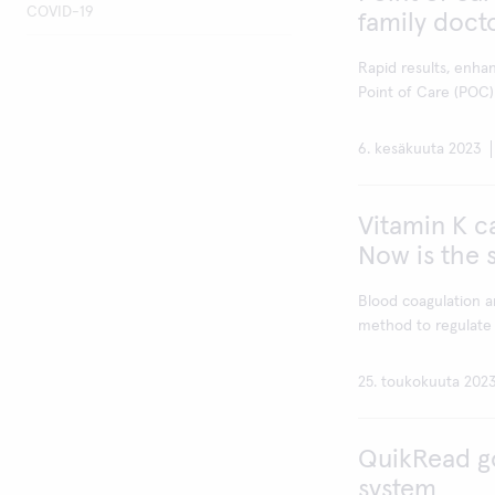
COVID-19
family doct
Rapid results, enh
Point of Care (POC) 
6. kesäkuuta 2023
Vitamin K c
Now is the s
Blood coagulation a
method to regulate 
25. toukokuuta 202
QuikRead go
system