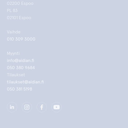
02200 Espoo
PL 83
02101 Espoo
Vaihde
010 309 3000
Myynti
info@aidian.fi
050 380 9684
Tilaukset
tilaukset@aidian.fi
050 381 5198