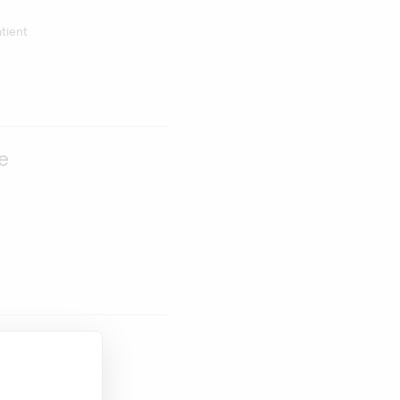
tient
e
go