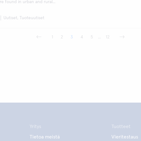
re found in urban and rural...
Uutiset, Tuoteuutiset
1
2
3
4
5
...
12
Yritys
Tuotteet
Tietoa meistä
Vieritestaus