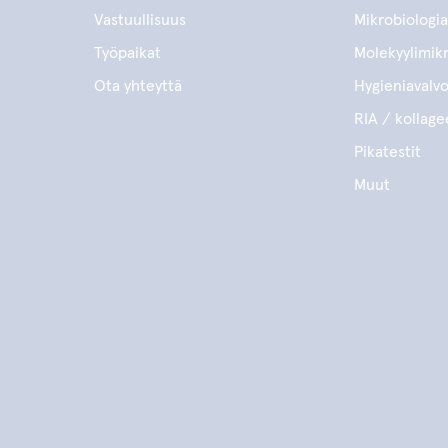
Vastuullisuus
Mikrobiologia
Työpaikat
Molekyylimikr
Ota yhteyttä
Hygieniavalv
RIA / kollage
Pikatestit
Muut