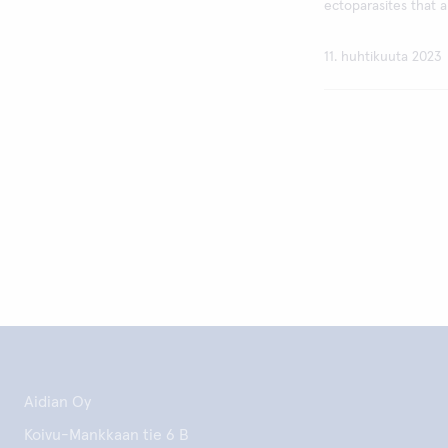
ectoparasites that a
11. huhtikuuta 2023
Aidian Oy
Koivu-Mankkaan tie 6 B