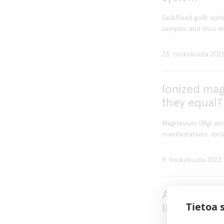
QuikRead go® system
samples and thus ma
23. toukokuuta 202
Ionized mag
they equal?
Magnesium (Mg) abno
manifestations. Ioni
9. toukokuuta 2023
Aidian Conn
Tietoa 
Instrument