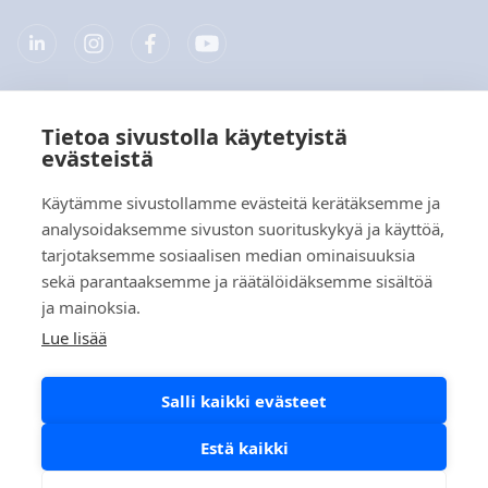
Tietoa sivustolla käytetyistä
Yritys
evästeistä
Tuotteet
Käytämme sivustollamme evästeitä kerätäksemme ja
analysoidaksemme sivuston suorituskykyä ja käyttöä,
Pikalinkit
tarjotaksemme sosiaalisen median ominaisuuksia
sekä parantaaksemme ja räätälöidäksemme sisältöä
ja mainoksia.
Tietosuoja
Lue lisää
Tietosuojaselosteet
Salli kaikki evästeet
Evästekäytäntö
Sosiaalisen median käytäntö
Estä kaikki