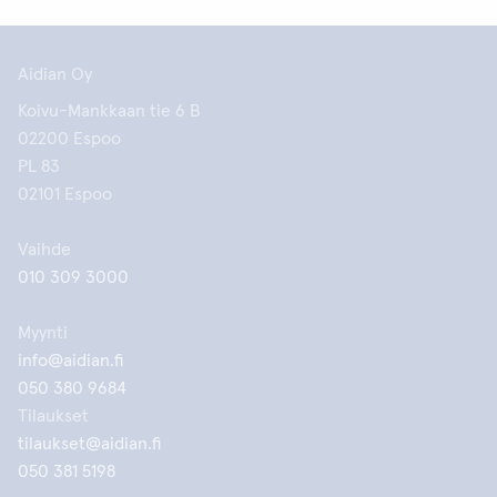
Aidian Oy
Koivu-Mankkaan tie 6 B
02200 Espoo
PL 83
02101 Espoo
Vaihde
010 309 3000
Myynti
info@aidian.fi
050 380 9684
Tilaukset
tilaukset@aidian.fi
050 381 5198