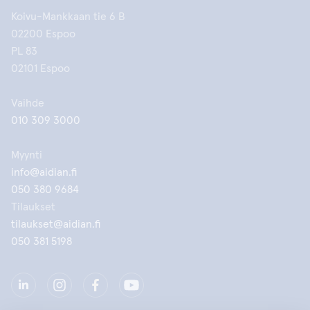
Koivu-Mankkaan tie 6 B
02200 Espoo
PL 83
02101 Espoo
Vaihde
010 309 3000
Myynti
info@aidian.fi
050 380 9684
Tilaukset
tilaukset@aidian.fi
050 381 5198