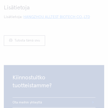
Lisätietoja
Lisätietoja:
HANGZHOU ALLTEST BIOTECH CO.,LTD
Tulosta tämä sivu
Kiinnostuitko
tuotteistamme?
Ota meihin yhteyttä