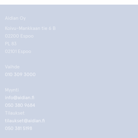
Aidian Oy
Koivu-Mankkaan tie 6 B
02200 Espoo
PL 83
02101 Espoo
Vaihde
010 309 3000
Myynti
info@aidian.fi
050 380 9684
Tilaukset
tilaukset@aidian.fi
050 381 5198