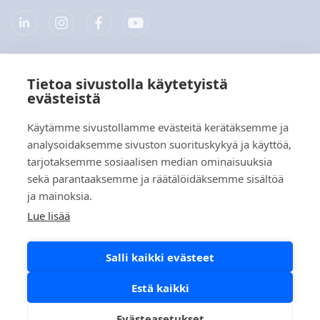
Tietoa sivustolla käytetyistä
Yritys
evästeistä
Tuotteet
Käytämme sivustollamme evästeitä kerätäksemme ja
analysoidaksemme sivuston suorituskykyä ja käyttöä,
Pikalinkit
tarjotaksemme sosiaalisen median ominaisuuksia
sekä parantaaksemme ja räätälöidäksemme sisältöä
ja mainoksia.
Tietosuoja
Lue lisää
Tietosuojaselosteet
Salli kaikki evästeet
Evästekäytäntö
Sosiaalisen median käytäntö
Estä kaikki
Evästeasetukset