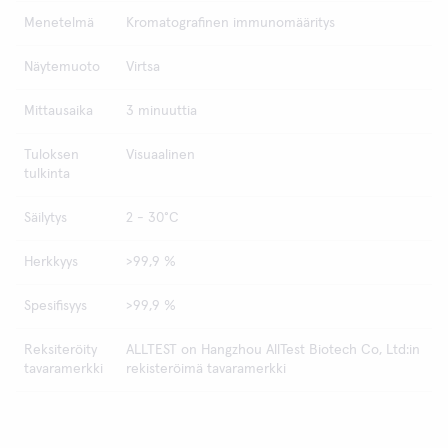
Menetelmä
Kromatografinen immunomääritys
Näytemuoto
Virtsa
Mittausaika
3 minuuttia
Tuloksen
Visuaalinen
tulkinta
Säilytys
2 - 30°C
Herkkyys
>99,9 %
Spesifisyys
>99,9 %
Reksiteröity
ALLTEST on Hangzhou AllTest Biotech Co, Ltd:in
tavaramerkki
rekisteröimä tavaramerkki