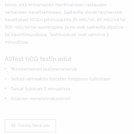
tekee siitä erinomaisen merkkiaineen raskauden
varhaiseen havaitsemiseen. Saatavilla olevat testiversiot
havaitsevat hCG:n pitoisuuksilla 25 mIU/ml, 40 mIU/ml tai
500 mIU/ml tai suurempina, ja ne ovat saatavilla dipstick-
tai kasettimuodossa. Testitulokset ovat valmiina 3
minuutissa.
AllTest hCG testin edut
Yksinkertainen testimenetelmä
Selkeä värireaktio tulosten helppoon tulkintaan
Tarkat tulokset 3 minuutissa
Sisäinen menetelmäkontrolli
Tulosta tämä sivu