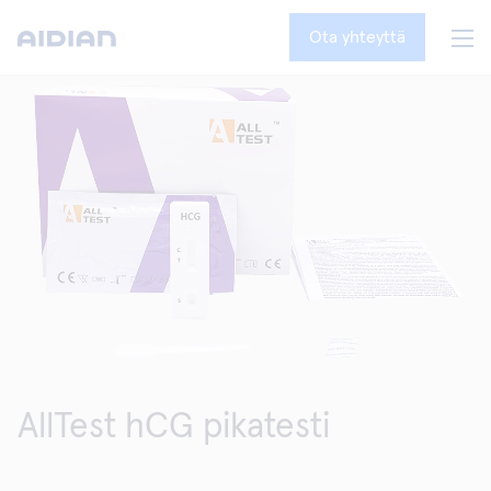
Ota yhteyttä
AllTest hCG pikatesti