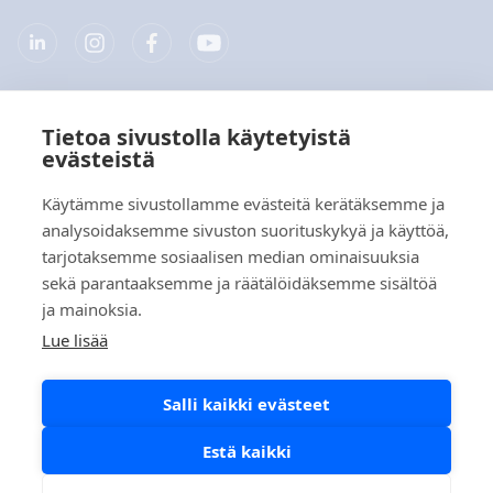
Tietoa sivustolla käytetyistä
Yritys
evästeistä
Tuotteet
Käytämme sivustollamme evästeitä kerätäksemme ja
analysoidaksemme sivuston suorituskykyä ja käyttöä,
Pikalinkit
tarjotaksemme sosiaalisen median ominaisuuksia
sekä parantaaksemme ja räätälöidäksemme sisältöä
ja mainoksia.
Tietosuoja
Lue lisää
Tietosuojaselosteet
Salli kaikki evästeet
Evästekäytäntö
Sosiaalisen median käytäntö
Estä kaikki