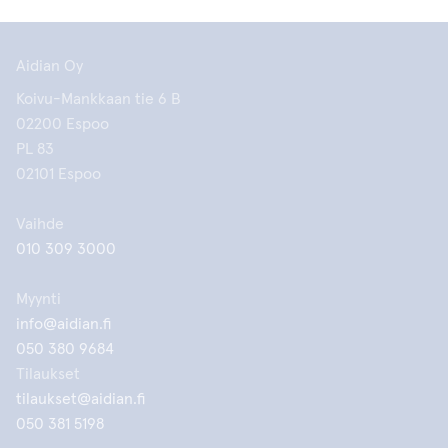
Aidian Oy
Koivu-Mankkaan tie 6 B
02200 Espoo
PL 83
02101 Espoo
Vaihde
010 309 3000
Myynti
info@aidian.fi
050 380 9684
Tilaukset
tilaukset@aidian.fi
050 381 5198