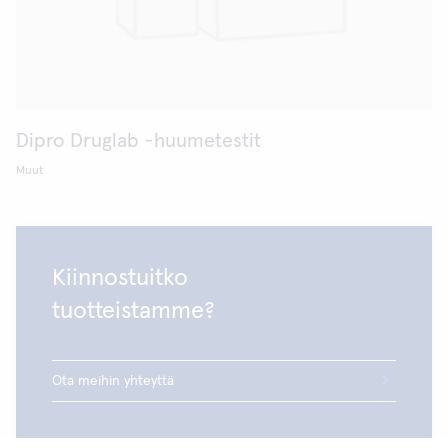
Dipro Druglab -huumetestit
Muut
Kiinnostuitko
tuotteistamme?
Ota meihin yhteyttä