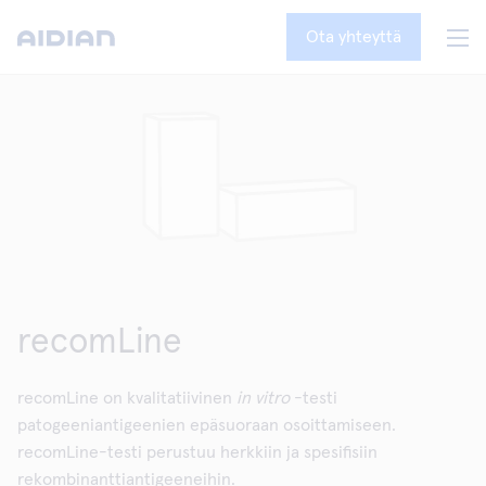
Ota yhteyttä
recomLine
recomLine on kvalitatiivinen
in vitro
-testi
patogeeniantigeenien epäsuoraan osoittamiseen.
recomLine-testi perustuu herkkiin ja spesifisiin
rekombinanttiantigeeneihin.