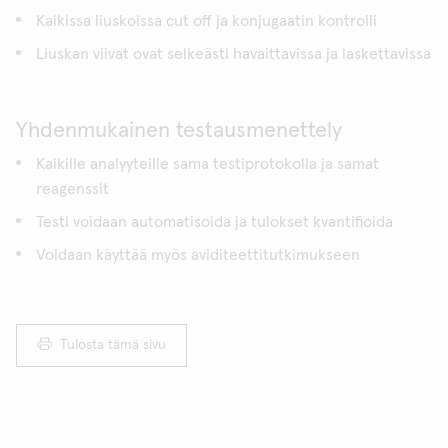
Kaikissa liuskoissa cut off ja konjugaatin kontrolli
Liuskan viivat ovat selkeästi havaittavissa ja laskettavissa
Yhdenmukainen testausmenettely
Kaikille analyyteille sama testiprotokolla ja samat
reagenssit
Testi voidaan automatisoida ja tulokset kvantifioida
Voidaan käyttää myös aviditeettitutkimukseen
Tulosta tämä sivu