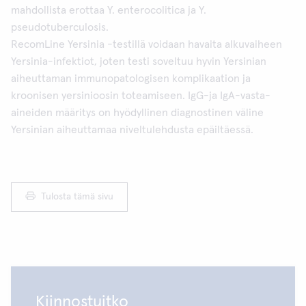
mahdollista erottaa Y. enterocolitica ja Y.
pseudotuberculosis.
RecomLine Yersinia -testillä voidaan havaita alkuvaiheen
Yersinia-infektiot, joten testi soveltuu hyvin Yersinian
aiheuttaman immunopatologisen komplikaation ja
kroonisen yersinioosin toteamiseen. IgG-ja IgA-vasta-
aineiden määritys on hyödyllinen diagnostinen väline
Yersinian aiheuttamaa niveltulehdusta epäiltäessä.
Tulosta tämä sivu
Kiinnostuitko