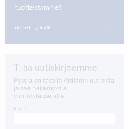
tuotteistamme?
Ota meihin yhteyttä
Tilaa uutiskirjeemme
Pysy ajan tasalla Aidianin uutisista
ja saa näkemyksiä
vieritestausalalta
Email