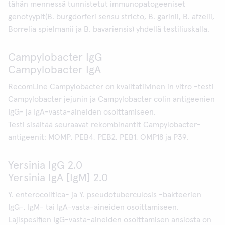
tähän mennessä tunnistetut immunopatogeeniset
genotyypit(B. burgdorferi sensu stricto, B. garinii, B. afzelii,
Borrelia spielmanii ja B. bavariensis) yhdellä testiliuskalla.
Campylobacter IgG
Campylobacter IgA
RecomLine Campylobacter on kvalitatiivinen in vitro -testi
Campylobacter jejunin ja Campylobacter colin antigeenien
IgG- ja IgA-vasta-aineiden osoittamiseen.
Testi sisältää seuraavat rekombinantit Campylobacter-
antigeenit: MOMP, PEB4, PEB2, PEB1, OMP18 ja P39.
Yersinia IgG 2.0
Yersinia IgA [IgM] 2.0
Y. enterocolitica- ja Y. pseudotuberculosis -bakteerien
IgG-, IgM- tai IgA-vasta-aineiden osoittamiseen.
Lajispesifien IgG-vasta-aineiden osoittamisen ansiosta on