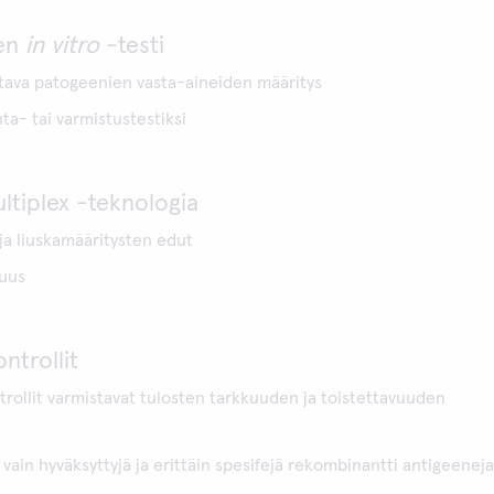
en
in vitro
-testi
ttava patogeenien vasta-aineiden määritys
ta- tai varmistustestiksi
tiplex -teknologia
 ja liuskamääritysten edut
vuus
ntrollit
trollit varmistavat tulosten tarkkuuden ja toistettavuuden
 vain hyväksyttyjä ja erittäin spesifejä rekombinantti antigeeneja