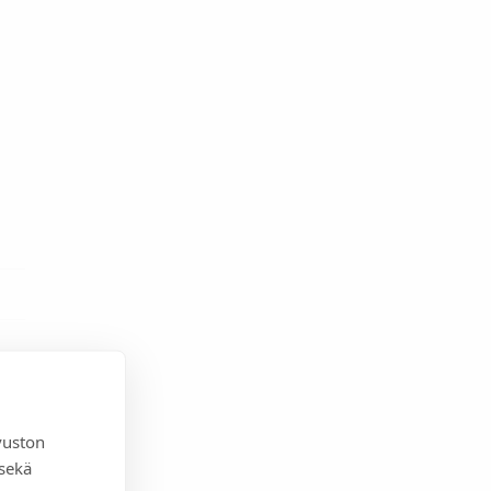
vuston
 sekä