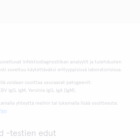
oveltuvat infektiodiagnostiikan analyytit ja tulehdusten
sti soveltuu käytettäväksi erityyppisissä laboratorioissa.
lä voidaan osoittaa seuraavat patogeenit:
EBV IgG, IgM, Yersinia IgG, IgA [IgM].
tamalla yhteyttä meihin tai lukemalla lisää osoitteesta:
/en
 -testien edut