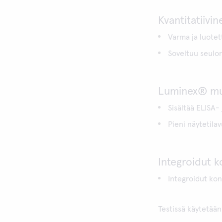
Kvantitatiivin
Varma ja luote
Soveltuu seulon
Luminex® mul
Sisältää ELISA-
Pieni näytetila
Integroidut ko
Integroidut kon
Testissä käytetään