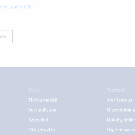
ons Leaflet (EN)
sivu
Yritys
Tuotteet
Tietoa meistä
Vieritestaus
Vastuullisuus
Mikrobiologia
Työpaikat
Molekyylimikr
Ota yhteyttä
Hygieniavalv