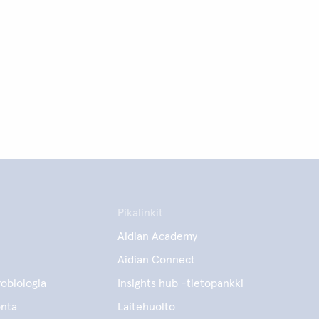
Pikalinkit
Aidian Academy
Aidian Connect
obiologia
Insights hub -tietopankki
onta
Laitehuolto