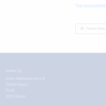
Tick-borne Infecti
Tulosta tämä 
Aidian Oy
Koivu-Mankkaan tie 6 B
02200 Espoo
PL 83
02101 Espoo