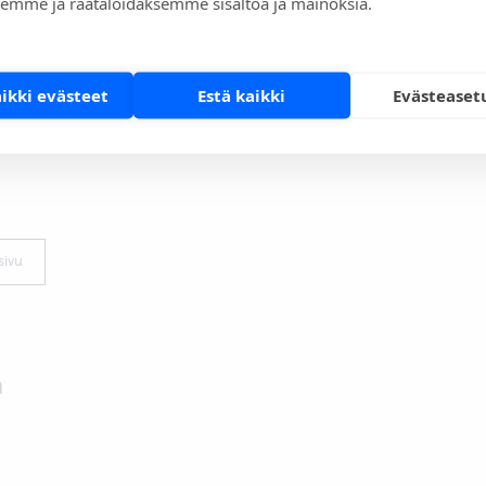
emme ja räätälöidäksemme sisältöä ja mainoksia.
Katso pakkauksen ohje
aikki evästeet
Estä kaikki
Evästeaset
2 - 8 °C
sivu
a