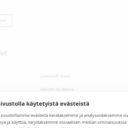
sivu
dot
Luminex®, Bead
Seerumi tai plasma
sivustolla käytetyistä evästeistä
Noin 1,75 tuntia
sivustollamme evästeitä kerätäksemme ja analysoidaksemme si
Lukulaite
kyä ja käyttöä, tarjotaksemme sosiaalisen median ominaisuuksia
Katso pakkauksen ohje