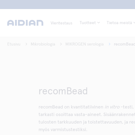
Tuotteet
Tietoa meistä
Vieritestaus
Etusivu
Mikrobiologia
MIKROGEN serologia
recomBea
recomBead
recomBead on kvantitatiivinen
in vitro
-testi,
tarkasti osoittaa vasta-aineet. Sisäänrakennet
tulosten tarkkuuden ja toistettavuuden, ja r
myös varmistustestiksi.