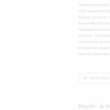
Lymen borrelioosi 
mikä vaikeuttaa kl
helpoin ja varmin 
RecomWell Borrelia
Rajatapauksissa ja
Borrelia -liuskat
teknologian ja liu
antigeenien vasta-
testissä käytetään
Tulosta tämä 
Myynti- ja m