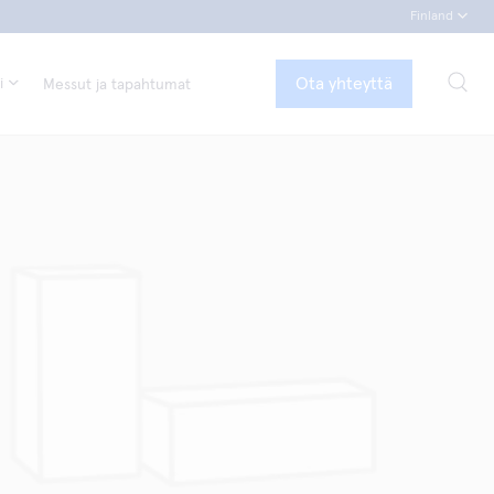
Finland
Ota yhteyttä
i
Messut ja tapahtumat