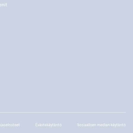
enit
ojaselosteet
Evästekäytäntö
Sosiaalisen median käytäntö