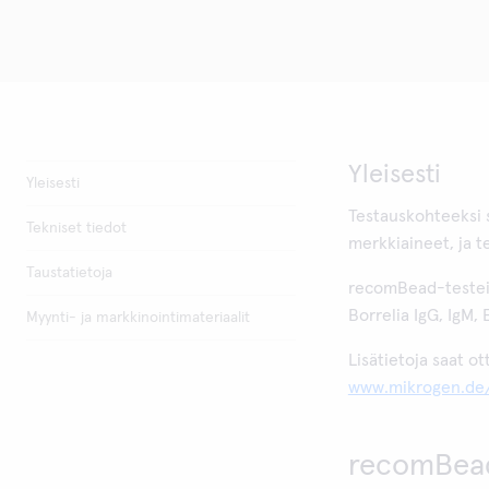
Yleisesti
Yleisesti
Testauskohteeksi s
Tekniset tiedot
merkkiaineet, ja te
Taustatietoja
recomBead-testeil
Borrelia IgG, IgM, 
Myynti- ja markkinointimateriaalit
Lisätietoja saat ot
www.mikrogen.de
recomBead