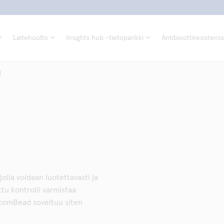
Laitehuolto
Insights hub -tietopankki
Antibioottiresistenss
d
 jolla voidaan luotettavasti ja
tu kontrolli varmistaa
ecomBead soveltuu siten