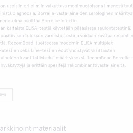
on useisiin eri elimiin vaikuttava monimuotoisena ilmenevä tauti
iinistä diagnoosia. Borrelia-vasta-aineiden serologinen määritys
menetelmä osoittaa Borrelia-infektio.
n kaltaista ELISA-testiä käytetään pääasiassa seulontatestinä.
 positiivisen tuloksen varmistustestinä voidaan käyttää recomLi
estiä. RecomBead-tuotteessa modernin ELISA multiplex -
skatestien sekä Line-testien edut yhdistyvät yksittäisten
aineiden kvantitatiiviseksi määritykseksi. RecomBead Borrelia -
 hyväksyttyjä ja erittäin spesifejä rekombinanttivasta-aineita.
sivu
arkkinointimateriaalit