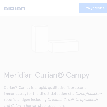
Ota yhteyttä
Meridian Curian® Campy
®
Curian
Campy is a rapid, qualitative fluorescent
immunoassay for the direct detection of a
Campylobacter
-
specific antigen including
C. jejuni, C. coli
,
C. upsaliensis
,
and
C. lari
in human stool specimens.