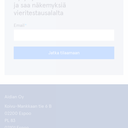
ja saa näkemyksiä
vieritestausalalta
Email
Jatka tilaamaan
Aidian Oy
Koivu-Mankkaan tie 6 B
02200 Espoo
PL 83
02101 Espoo