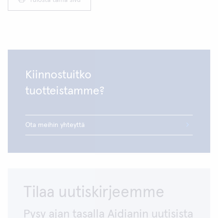
Tulosta tämä sivu
Kiinnostuitko
tuotteistamme?
Ota meihin yhteyttä
Tilaa uutiskirjeemme
Pysy ajan tasalla Aidianin uutisista