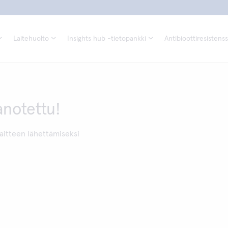
Laitehuolto
Insights hub -tietopankki
Antibioottiresistenss
anotettu!
aitteen lähettämiseksi