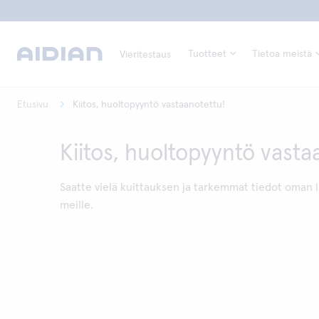
Tuotteet
Tietoa meistä
Vieritestaus
Etusivu
Kiitos, huoltopyyntö vastaanotettu!
Kiitos, huoltopyyntö vasta
Saatte vielä kuittauksen ja tarkemmat tiedot oman l
meille.