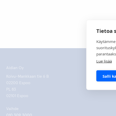
Tietoa 
Käytämme 
suoritusky
parantaaks
Lue lisää
Aidian Oy
Salli k
Koivu-Mankkaan tie 6 B
02200 Espoo
PL 83
02101 Espoo
Vaihde
010 309 3000