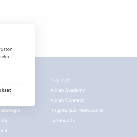
vuston
 sekä
Pikalinkit
ukset
Aidian Academy
Aidian Connect
obiologia
Insights hub -tietopankki
onta
Laitehuolto
enit