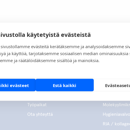
sivustolla käytetyistä evästeistä
sivustollamme evästeitä kerätäksemme ja analysoidaksemme si
kyä ja käyttöä, tarjotaksemme sosiaalisen median ominaisuuksia
emme ja räätälöidäksemme sisältöä ja mainoksia.
Yritys
Tuotteet
aikki evästeet
Estä kaikki
Evästeaset
Tietoa meistä
Vieritestaus
Vastuullisuus
Mikrobiologia
Työpaikat
Molekyylimikr
Ota yhteyttä
Hygieniavalv
RIA / kollage