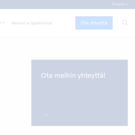
Finland
Ota yhteyttä
i
Messut ja tapahtumat
Ota meihin yhteyttä!