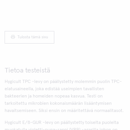
Tulosta tämä sivu
Tietoa testeistä
Hygicult TPC -levy on päällystetty molemmin puolin TPC-
elatusaineella, joka edistää useimpien tavallisten
bakteerien ja homeiden nopeaa kasvua. Testi on
tarkoitettu mikrobien kokonaismäärän lisääntymisen
havaitsemiseen. Siksi ensin on määritettävä normaalitasot.
Hygicult E/ß-GUR -levy on päällystetty toiselta puolelta
muokatulla violetti-puna-sappi (VRB) -agarilla johon on