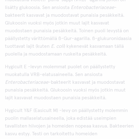
lisätty glukoosia. Sen ansiosta
Enterobacteriaceae
-
bakteerit kasvavat ja muodostavat punaisia pesäkkeitä.
Glukoosin vuoksi myös jotkin muut lajit kasvavat
muodostaen punaisia pesäkkeitä. Toinen puoli levystä on
päällystetty värittömällä ß-Gur-agarilla. ß-glukuronidaasia
tuottavat lajit (kuten
E. coli
) kykenevät kasvamaan tällä
puolella ja muodostamaan ruskeita pesäkkeitä.
Hygicult E -levyn molemmat puolet on päällystetty
muokatulla VRB-elatusaineella. Sen ansiosta
Enterobacteriaceae
-bakteerit kasvavat ja muodostavat
punaisia pesäkkeitä. Glukoosin vuoksi myös jotkin muut
lajit kasvavat muodostaen punaisia pesäkkeitä.
Hygicult Y&F (Easicult M) -levy on päällystetty molemmin
puolin mallaselatusaineella, joka edistää useimpien
tavallisten hiivojen ja homeiden nopeaa kasvua. Bakteerien
kasvu estyy. Testi on tarkoitettu homeiden