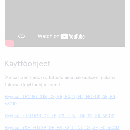
Käyttöohjeet
(Ainoastaan tiedoksi. Tutustu aina pakkauksen mukana
tulevaan käyttöohjeeseen.)
Hygicult TPC IFU (GB, DE, FR, ES, IT, NL, NO/DK, SE, FI),
68010
Hygicult E IFU (GB, DE, FR, ES, IT, NL, DK, SE, FI), 68012
Hygicult Y&F IFU (GB, DE, FR, ES, IT, NL, DK, SE, FI), 68013