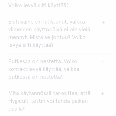
2
pinta-ala on noin 18,8 cm
.
Voiko levyä silti käyttää?
Elatusaine on latistunut, vaikka
Levyä ei voi käyttää. Todennäköisin syy on
viimeinen käyttöpäivä ei ole vielä
jäätyminen. Kun tuote jäätyy, putkissa on
todennäköisesti liikaa vettä.
mennyt. Mistä se johtuu? Voiko
levyä silti käyttää?
Putkessa on nestettä. Voiko
Elatusaine on käyttökelpoista, jos vetäytyminen
kontaktilevyä käyttää, vaikka
kulmista on alle 2 mm sekä elatusaineen pinta on
tyynymäinen, jotta se mahdollistaa
putkessa on nestettä?
pintakontaktion.
Mitä käytännössä tarkoittaa, että
Neste on vettä, joka on lämpötilanvaihteluiden
Hygicult-testin voi tehdä paikan
seurauksena haihtunut elatusaineesta ja tiivistynyt
putken seinämille. Jos vesi on vain pieninä
päällä?
pisaroina ja elatusaine näyttää normaalilta,