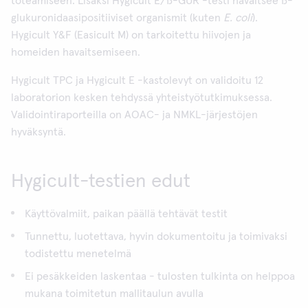
toteamiseen. Lisäksi Hygicult E/ß-GUR -testi havaitsee ß-
glukuronidaasipositiiviset organismit (kuten
E. coli
).
Hygicult Y&F (Easicult M) on tarkoitettu hiivojen ja
homeiden havaitsemiseen.
Hygicult TPC ja Hygicult E -kastolevyt on validoitu 12
laboratorion kesken tehdyssä yhteistyötutkimuksessa.
Validointiraporteilla on AOAC- ja NMKL-järjestöjen
hyväksyntä.
Hygicult-testien edut
Käyttövalmiit, paikan päällä tehtävät testit
Tunnettu, luotettava, hyvin dokumentoitu ja toimivaksi
todistettu menetelmä
Ei pesäkkeiden laskentaa - tulosten tulkinta on helppoa
mukana toimitetun mallitaulun avulla