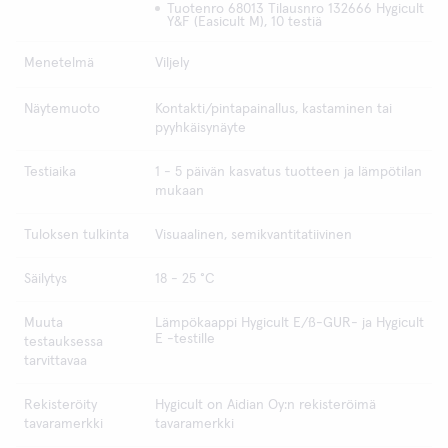
Tuotenro 68013 Tilausnro 132666 Hygicult
Y&F (Easicult M), 10 testiä
Menetelmä
Viljely
Näytemuoto
Kontakti/pintapainallus, kastaminen tai
pyyhkäisynäyte
Testiaika
1 - 5 päivän kasvatus tuotteen ja lämpötilan
mukaan
Tuloksen tulkinta
Visuaalinen, semikvantitatiivinen
Säilytys
18 - 25 °C
Muuta
Lämpökaappi Hygicult E/ß-GUR- ja Hygicult
E -testille
testauksessa
tarvittavaa
Rekisteröity
Hygicult on Aidian Oy:n rekisteröimä
tavaramerkki
tavaramerkki