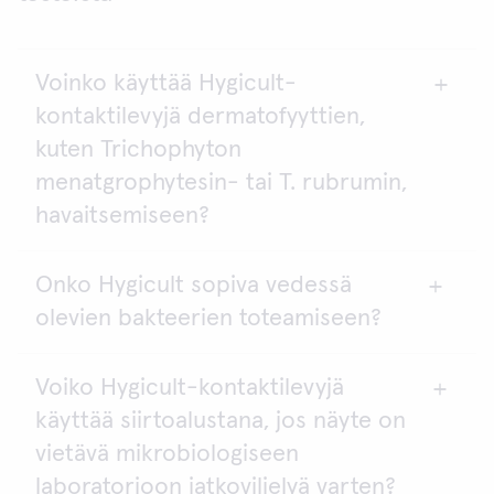
Voinko käyttää Hygicult-
kontaktilevyjä dermatofyyttien,
kuten Trichophyton
menatgrophytesin- tai T. rubrumin,
havaitsemiseen?
Onko Hygicult sopiva vedessä
Dermatofyytit (
Trichophyton, Epidermophyton
)
olevien bakteerien toteamiseen?
voivat aiheuttaa iho-, ihokarva- ja kynsi-infektioita.
Dermatofyyttitartunnan (eli silsasienitartunnan) voi
saada uimahalleista tai muista kosteista
Voiko Hygicult-kontaktilevyjä
Juomaveden laatu on testattava paikallisten lakien
ympäristöistä. Normaali terve iho ei kuitenkaan
käyttää siirtoalustana, jos näyte on
ja säädösten mukaisesti. Kysy lisätietoja paikallisilta
infektoidu helposti. Dermatofyytit kasvavat
elintarvikeviranomaisilta tai
vietävä mikrobiologiseen
Hygicult Y&F -levyllä, mutta Y&F-levyä ei voi
ympäristölaboratorioilta.
käyttää niiden nimenomaiseen toteamiseen. Y&F
laboratorioon jatkoviljelyä varten?