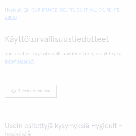
Hygicult Eβ-GUR IFU (GB, DE, FR, ES, IT, NL, DK, SE, FI),
68267
Käyttöturvallisuustiedotteet
Jos tarvitset käyttöturvallisuustiedotteen, ota yhteyttä:
info@aidian.fi
Tulosta tämä sivu
Usein esitettyjä kysymyksiä Hygicult -
testeistä