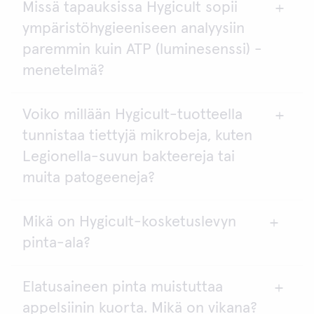
Missä tapauksissa Hygicult sopii
Tilavuus on noin 40 - 50 μl levyä kohti.
organismeista ei ole tehty, eikä se ole
ympäristöhygieeniseen analyysiin
tarpeenkaan. On tärkeää ymmärtää, että TPC ei
paremmin kuin ATP (luminesenssi) -
ole tarkoitettu minkään tietyn mikrobin
tunnistamiseen, vaan mikrobikontaminaation
menetelmä?
yleistason toteamiseen.
Voiko millään Hygicult-tuotteella
Aina kun on saatava selville elävien bakteerien
tunnistaa tiettyjä mikrobeja, kuten
lukumäärä. Elävien bakteerien lukumäärä kertoo
pinnan hygienian tilan ja sen, aiheuttaako pinta
Legionella-suvun bakteereja tai
kontaminoitumisvaaran sitä koskettaville esineille.
muita patogeeneja?
Mikä on Hygicult-kosketuslevyn
Ei voi. Siihen on käytettävä patogeenispesifejä
pinta-ala?
menetelmiä.
Elatusaineen pinta muistuttaa
Hygicult-kontaktilevyn yhden puolen pinta-ala on
appelsiinin kuorta. Mikä on vikana?
2
noin 9,4 cm
, molemmat puolet yhteen laskettuna