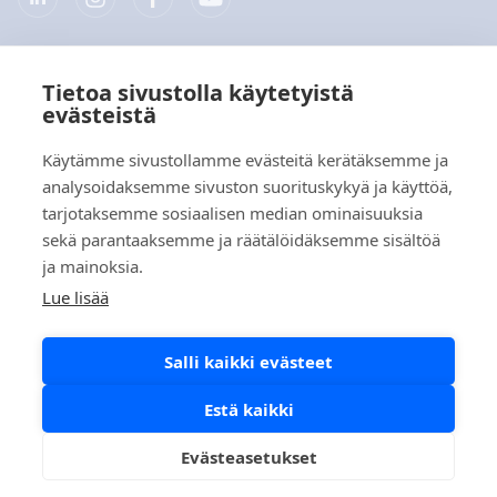
Tietoa sivustolla käytetyistä
Yritys
evästeistä
Tuotteet
Käytämme sivustollamme evästeitä kerätäksemme ja
analysoidaksemme sivuston suorituskykyä ja käyttöä,
Pikalinkit
tarjotaksemme sosiaalisen median ominaisuuksia
sekä parantaaksemme ja räätälöidäksemme sisältöä
ja mainoksia.
Tietosuoja
Lue lisää
Tietosuojaselosteet
Salli kaikki evästeet
Evästekäytäntö
Sosiaalisen median käytäntö
Estä kaikki
Evästeasetukset
Copyright © 2026 Aidian