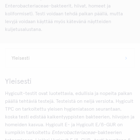
Enterobacteriaceae-bakteerit, hiivat, homeet ja
koliformiset). Testi voidaan tehdä paikan päällä, mutta
levyjä voidaan käyttää myös kätevänä näytteiden
kuljetusalustana.
Yleisesti
Hygicult-testit ovat luotettavia, edullisia ja nopeita paikan
päällä tehtäviä testejä. Testeistä on neljä versiota. Hygicult
TPC on tarkoitettu yleisen hygieniatason seurantaan,
koska testi edistää kaikentyyppisten bakteerien, hiivojen ja
homeiden kasvua. Hygicult E- ja Hygicult E/ß-GUR on
kumpikin tarkoitettu
Enterobacteriaceae
-bakteerien