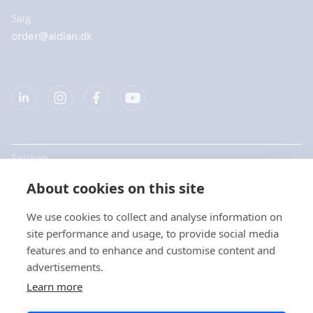
Salg
order@aidian.dk
Selskab
About cookies on this site
Produkter
We use cookies to collect and analyse information on
Hurtige links
site performance and usage, to provide social media
features and to enhance and customise content and
advertisements.
Data beskyttelse
Learn more
Privatlivspolitikker