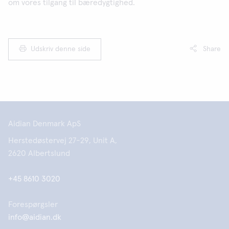
om vores tilgang til bæredygtighed.
Udskriv denne side
Share
Aidian Denmark ApS
Herstedøstervej 27-29, Unit A,
2620 Albertslund
+45 8610 3020
Forespørgsler
info@aidian.dk