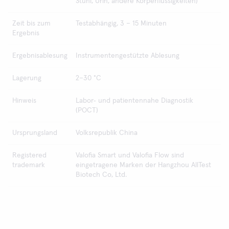
Stuhl, Urin, andere Körperflüssigkeiten)
Zeit bis zum
Testabhängig, 3 – 15 Minuten
Ergebnis
Ergebnisablesung
Instrumentengestützte Ablesung
Lagerung
2–30 °C
Hinweis
Labor‑ und patientennahe Diagnostik
(POCT)
Ursprungsland
Volksrepublik China
Registered
Valofia Smart und Valofia Flow sind
trademark
eingetragene Marken der Hangzhou AllTest
Biotech Co, Ltd.