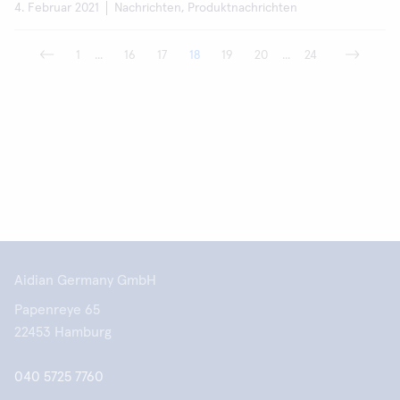
4. Februar 2021
Nachrichten, Produktnachrichten
1
...
16
17
18
19
20
...
24
Aidian Germany GmbH
Papenreye 65
22453 Hamburg
040 5725 7760