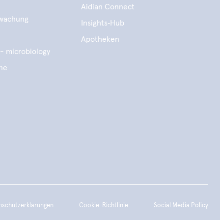
Aidian Connect
wachung
Insights‑Hub
e
Apotheken
- microbiology
ene
nschutzerklärungen
Cookie-Richtlinie
Social Media Policy