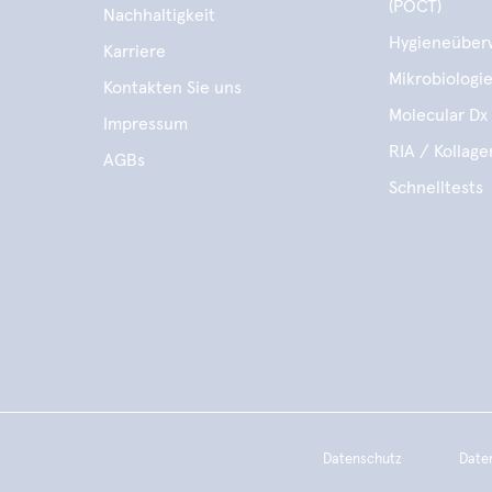
(POCT)
Nachhaltigkeit
Hygieneüber
Karriere
Mikrobiologi
Kontakten Sie uns
Molecular Dx 
Impressum
RIA / Kollag
AGBs
Schnelltests
Datenschutz
Date