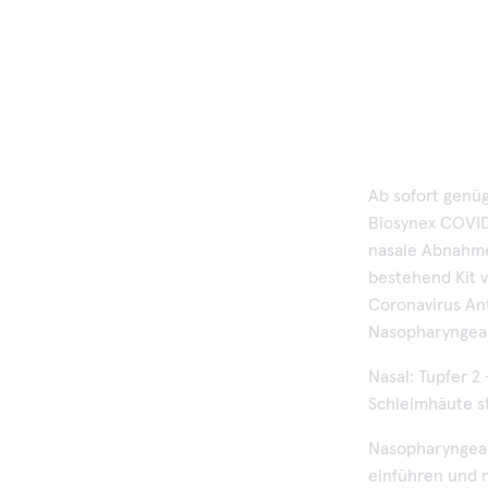
Ab sofort genü
Biosynex COVID-
nasale Abnahme 
bestehend Kit 
Coronavirus An
Nasopharyngeal
Nasal: Tupfer 2
Schleimhäute st
Nasopharyngeal
einführen und 