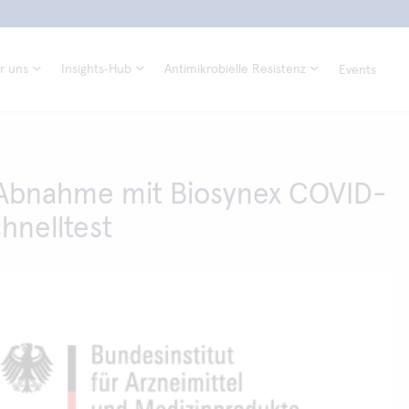
r uns
Insights‑Hub
Antimikrobielle Resistenz
Events
 Abnahme mit Biosynex COVID-
chnelltest