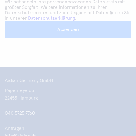
Wir behandeln Ihre personenbezogenen Daten stets mit
größter Sorgfalt. Weitere Informationen zu Ihren
Datenschutzrechten und zum Umgang mit Daten finden Sie
in unserer
Datenschutzerklärung
.
Absenden
Aidian Germany GmbH
Papenreye 65
22453 Hamburg
040 5725 7760
Anfragen