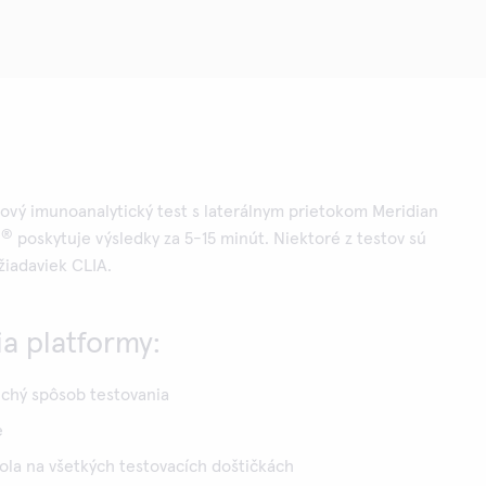
ový imunoanalytický test s laterálnym prietokom Meridian
®
!
poskytuje výsledky za 5-15 minút. Niektoré z testov sú
iadaviek CLIA.
ia platformy:
uchý spôsob testovania
e
ola na všetkých testovacích doštičkách