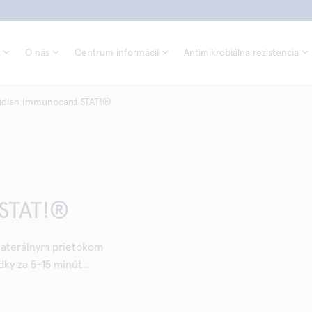
O nás
Centrum informácií
Antimikrobiálna rezistencia
idian Immunocard STAT!®
 STAT!®
 laterálnym prietokom
ky za 5-15 minút..