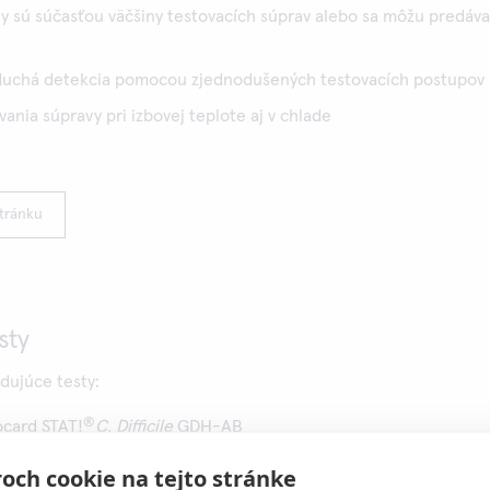
y sú súčasťou väčšiny testovacích súprav alebo sa môžu predáva
duchá detekcia pomocou zjednodušených testovacích postupov
ania súpravy pri izbovej teplote aj v chlade
stránku
sty
dujúce testy:
®
card STAT!
C. Difficile
GDH-AB
®
card STAT!
C. Difficile
GDH-AB External Controls
och cookie na tejto stránke