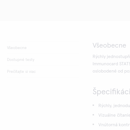
Všeobecne
Všeobecne
Rýchly jednostupň
Dostupné testy
Immunocard STAT
oslobodené od pož
Prečítajte si viac
Špecifikác
Rýchly, jednod
Vizuálne čítani
Vnútorná kontr