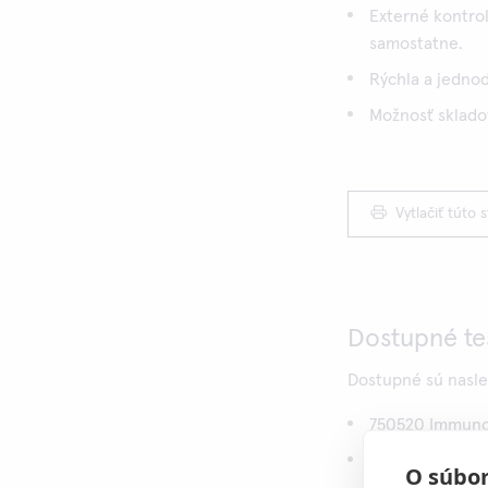
Externé kontrol
samostatne.
Rýchla a jedno
Možnosť skladov
Vytlačiť túto 
Dostupné te
Dostupné sú nasle
750520 Immuno
750501 Immuno
O súbor