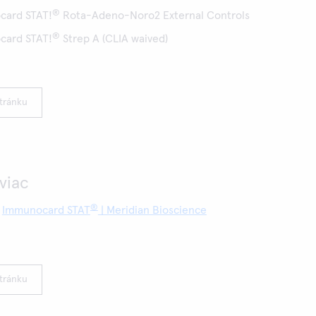
®
card STAT!
Rota-Adeno-Noro2 External Controls
®
card STAT!
Strep A (CLIA waived)
stránku
 viac
®
:
Immunocard STAT
| Meridian Bioscience
stránku