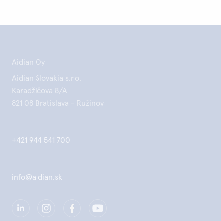
Aidian Oy
Aidian Slovakia s.r.o.
Karadžičova 8/A
821 08 Bratislava - Ružinov
+421 944 541 700
info@aidian.sk