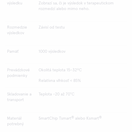
výsledku
Zobrazí sa, či je výsledok v terapeutickom
rozmedzí alebo mimo neho.
Rozmedzie
Závisí od testu
výsledkov
Pamäť
1000 výsledkov
Prevádzkové
Okolitá teplota 15–32ºC
podmienky
Relatívna vlhkosť < 85%
Skladovanie a
Teplota -20 až 70°C
transport
®
®
Materiál
SmartChip Tsmart
alebo Ksmart
potrebný