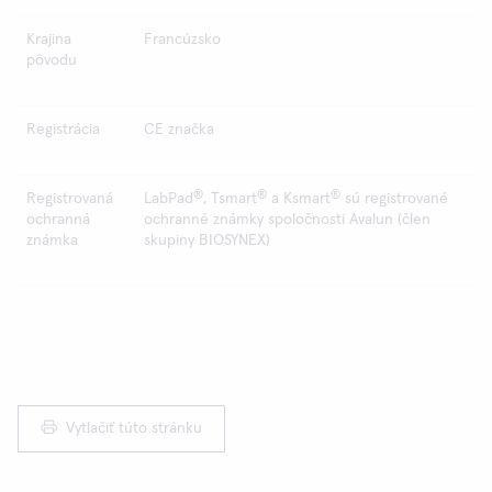
Krajina
Francúzsko
pôvodu
Registrácia
CE značka
®
®
®
Registrovaná
LabPad
, Tsmart
a Ksmart
sú registrované
ochranná
ochranné známky spoločnosti Avalun (člen
známka
skupiny BIOSYNEX)
Vytlačiť túto stránku