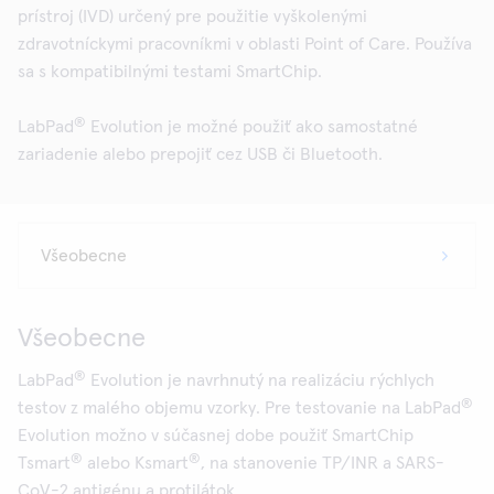
prístroj (IVD) určený pre použitie vyškolenými
zdravotníckymi pracovníkmi v oblasti Point of Care. Používa
sa s kompatibilnými testami SmartChip.
®
LabPad
Evolution je možné použiť ako samostatné
zariadenie alebo prepojiť cez USB či Bluetooth.
Všeobecne
®
LabPad
Evolution je navrhnutý na realizáciu rýchlych
®
testov z malého objemu vzorky. Pre testovanie na LabPad
Evolution možno v súčasnej dobe použiť SmartChip
®
®
Tsmart
alebo Ksmart
, na stanovenie TP/INR a SARS-
CoV-2 antigénu a protilátok.