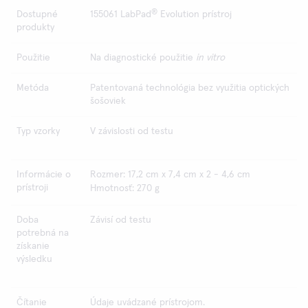
®
Dostupné
155061 LabPad
Evolution prístroj
produkty
Použitie
Na diagnostické použitie
in vitro
Metóda
Patentovaná technológia bez využitia optických
šošoviek
Typ vzorky
V závislosti od testu
Informácie o
Rozmer: 17,2 cm x 7,4 cm x 2 - 4,6 cm
prístroji
Hmotnosť: 270 g
Doba
Závisí od testu
potrebná na
získanie
výsledku
Čítanie
Údaje uvádzané prístrojom.