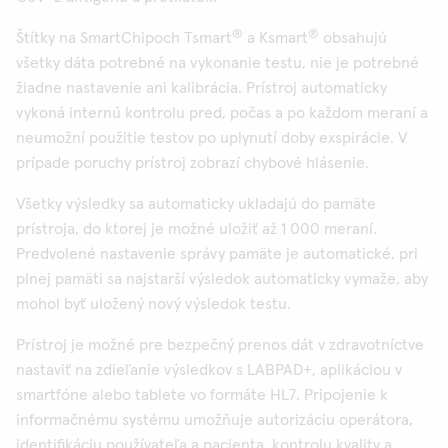
®
®
Štítky na SmartChipoch Tsmart
a Ksmart
obsahujú
všetky dáta potrebné na vykonanie testu, nie je potrebné
žiadne nastavenie ani kalibrácia. Prístroj automaticky
vykoná internú kontrolu pred, počas a po každom meraní a
neumožní použitie testov po uplynutí doby exspirácie. V
prípade poruchy prístroj zobrazí chybové hlásenie.
Všetky výsledky sa automaticky ukladajú do pamäte
prístroja, do ktorej je možné uložiť až 1 000 meraní.
Predvolené nastavenie správy pamäte je automatické, pri
plnej pamäti sa najstarší výsledok automaticky vymaže, aby
mohol byť uložený nový výsledok testu.
Prístroj je možné pre bezpečný prenos dát v zdravotníctve
nastaviť na zdieľanie výsledkov s LABPAD+, aplikáciou v
smartfóne alebo tablete vo formáte HL7. Pripojenie k
informačnému systému umožňuje autorizáciu operátora,
identifikáciu používateľa a pacienta, kontrolu kvality a