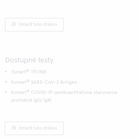
Vytlačiť túto stránku
Dostupné testy
®
Tsmart
TP/INR
®
Ksmart
SARS-CoV-2 Antigen
®
Ksmart
COVID-19 semikvantitatívne stanovenie
protilátok IgG/IgM
Vytlačiť túto stránku