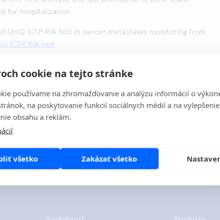
d for hospitalization.
t UniQ ICTP RIA test in cancer metastases monitoring from
iQ ICTP RIA test
to stránku
Share
och cookie na tejto stránke
kie používame na zhromažďovanie a analýzu informácií o výkon
stránok, na poskytovanie funkcií sociálnych médií a na vylepšenie
nie obsahu a reklám.
ácií
oliť všetko
Zakázať všetko
Nastave
Spoločnosť
Produkty