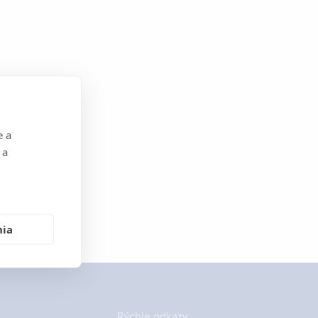
e a
 a
nia
Rýchle odkazy