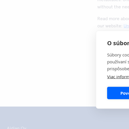
without the nee
Read more abou
our website:
Un
Vytlačiť tú
O súbor
Súbory coo
používaní 
prispôsobe
Viac inform
Pov
Aidian Oy