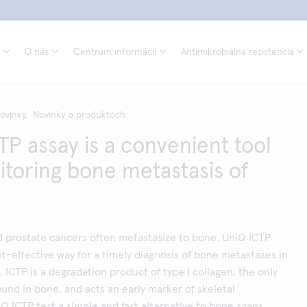
O nás
Centrum informácií
Antimikrobiálna rezistencia
ovinky,
Novinky o produktoch
TP assay is a convenient tool
itoring bone metastasis of
d prostate cancers often metastasize to bone. UniQ ICTP
ost-effective way for a timely diagnosis of bone metastases in
. ICTP is a degradation product of type I collagen, the only
ound in bone, and acts an early marker of skeletal
Q ICTP test a simple and fast alternative to bone scans