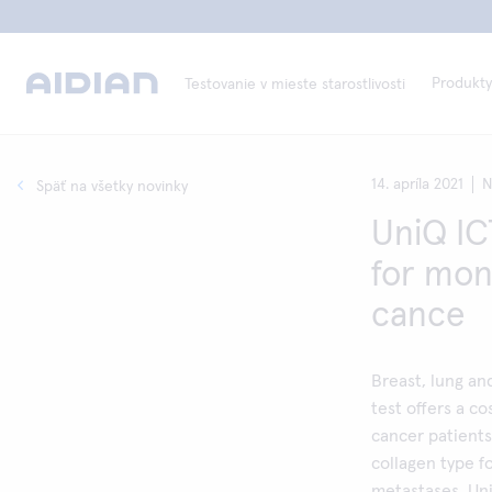
Produkty
Testovanie v mieste starostlivosti
14. apríla 2021
N
Späť na všetky novinky
UniQ IC
for mon
cance
Breast, lung an
test offers a c
cancer patients
collagen type f
metastases. Uni