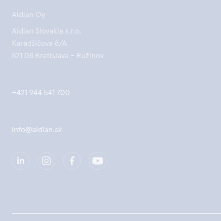
Aidian Oy
Aidian Slovakia s.r.o.
Karadžičova 8/A
821 08 Bratislava - Ružinov
+421 944 541 700
info@aidian.sk