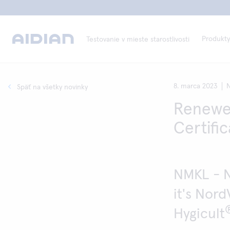
Produkty
Testovanie v mieste starostlivosti
8. marca 2023
N
Späť na všetky novinky
Renewed
Certific
NMKL - N
it's Nord
Hygicult