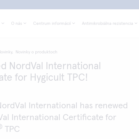
O nás
Centrum informácií
Antimikrobiálna rezistencia
ovinky,
Novinky o produktoch
 NordVal International
ate for Hygicult TPC!
ordVal International has renewed
Val International Certificate for
®
TPC