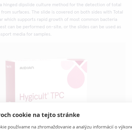
 a hinged dipslide culture method for the detection of total
 from surfaces. The slide is covered on both sides with Total
ar which supports rapid growth of most common bacteria
test can be performed on-site, or the slides can be used as
nsport media for samples.
och cookie na tejto stránke
kie používame na zhromažďovanie a analýzu informácií o výkon