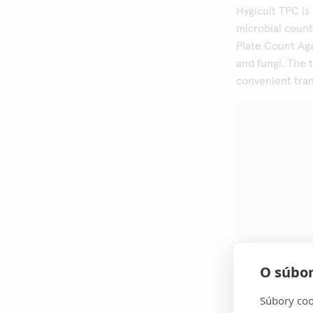
Hygicult TPC is
microbial count
Plate Count Ag
and fungi. The 
convenient tra
O súbor
Súbory coo