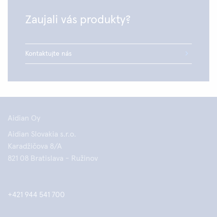
určený na povrchovú dezinfekciu. Odporučiť
konkrétny druh je ťažké, na celom svete je k
Zaujali vás produkty?
dispozícii široké spektrum dezinfekčných
prostriedkov dostupných pod rôznymi názvami.
Najjednoduchšie je používať prostriedok, ktorý
Kontaktujte nás
máte k dispozícii na vašom pracovisku.
Aidian Oy
Aidian Slovakia s.r.o.
Karadžičova 8/A
821 08 Bratislava - Ružinov
+421 944 541 700