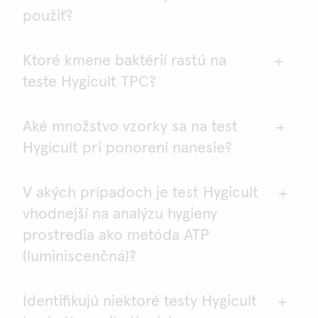
použiť?
Ktoré kmene baktérií rastú na
Test nepoužívajte - agar sa pravdepodobne oddelil
teste Hygicult TPC?
následkom neopatrnej manipulácie počas
transportu.
Aké množstvo vzorky sa na test
TPC je pokrytý vrstvou agaru Total Plate Count
Hygicult pri ponorení nanesie?
(agar na stanovenie celkového počtu baktérií),
ktorý podporuje rýchly rast väčšiny bežných
baktérií a plesní. Komplexná štúdia všetkých
V akých prípadoch je test Hygicult
Odhaduje sa objem 40 - 50 µl na jednu doštičku.
možných mikroorganizmov neprebehla a ani nie je
vhodnejší na analýzu hygieny
potrebná. Nezabúdajte, že TPC nie je určený na
prostredia ako metóda ATP
detekciu žiadneho špecifického mikróba. Slúži ako
indikátor úrovne všeobecnej mikrobiálnej
(luminiscenčná)?
kontaminácie.
Identifikujú niektoré testy Hygicult
Kedykoľvek potrebujete zistiť počet živých