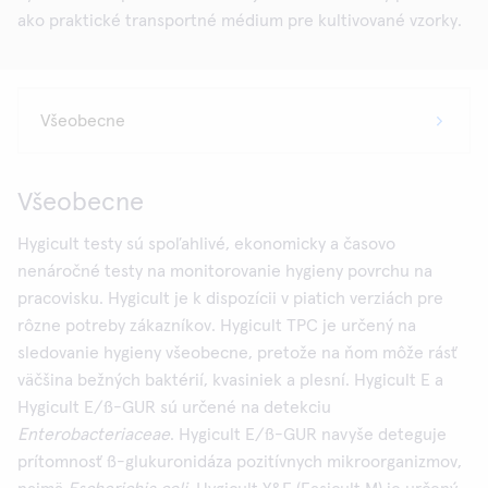
ako praktické transportné médium pre kultivované vzorky.
Všeobecne
Hygicult testy sú spoľahlivé, ekonomicky a časovo
nenáročné testy na monitorovanie hygieny povrchu na
pracovisku. Hygicult je k dispozícii v piatich verziách pre
rôzne potreby zákazníkov. Hygicult TPC je určený na
sledovanie hygieny všeobecne, pretože na ňom môže rásť
väčšina bežných baktérií, kvasiniek a plesní. Hygicult E a
Hygicult E/ß-GUR sú určené na detekciu
Enterobacteriaceae
. Hygicult E/ß-GUR navyše deteguje
prítomnosť ß-glukuronidáza pozitívnych mikroorganizmov,