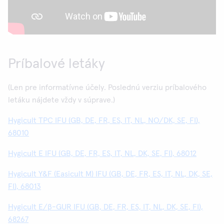
Príbalové letáky
(Len pre informatívne účely. Poslednú verziu príbalového
letáku nájdete vždy v súprave.)
Hygicult TPC IFU (GB, DE, FR, ES, IT, NL, NO/DK, SE, FI),
68010
Hygicult E IFU (GB, DE, FR, ES, IT, NL, DK, SE, FI), 68012
Hygicult Y&F (Easicult M) IFU (GB, DE, FR, ES, IT, NL, DK, SE,
FI), 68013
Hygicult E/β-GUR IFU (GB, DE, FR, ES, IT, NL, DK, SE, FI),
68267