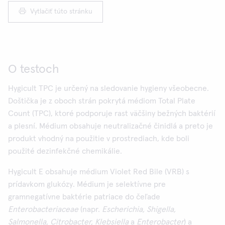
Vytlačiť túto stránku
O testoch
Hygicult TPC je určený na sledovanie hygieny všeobecne.
Doštička je z oboch strán pokrytá médiom Total Plate
Count (TPC), ktoré podporuje rast väčšiny bežných baktérií
a plesní. Médium obsahuje neutralizačné činidlá a preto je
produkt vhodný na použitie v prostrediach, kde boli
použité dezinfekčné chemikálie.
Hygicult E obsahuje médium Violet Red Bile (VRB) s
prídavkom glukózy. Médium je selektívne pre
gramnegatívne baktérie patriace do čeľade
Enterobacteriaceae
(napr.
Escherichia, Shigella,
Salmonella, Citrobacter, Klebsiella
a
Enterobacter
) a