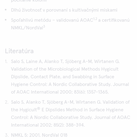
Dlhú životnosť v porovnaní s kultivačnými miskami
1,2
Spoľahlivú metódu – validovanú AOAC
a certifikovanú
3
NMKL/NordVal
Literatúra
Salo S, Laine A, Alanko T, Sjöberg A-M, Wirtanen G.
Validation of the Microbiological Methods Hygicult
Dipslide, Contact Plate, and Swabbing in Surface
Hygiene Control: A Nordic Collaborative Study. Journal
of AOAC International 2000; 83(6): 1357-1365.
Salo S, Alanko T, Sjöberg A-M, Wirtanen G. Validation of
®
the Hygicult
E Dipslides Method in Surface Hygiene
Control: A Nordic Collaborative Study. Journal of AOAC
International 2002; 85(2): 388-394.
NMKL 5: 2001. NordVal 018