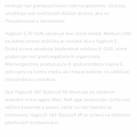
inhibuje rast grampozitívnych mikroorganizmov. Glukóza
umožňuje rast niektorých ďalších druhov, ako sú
Pseudomonas
a
Aeromonas
.
Hygicult E/ß-GUR obsahuje dve rôzne médiá. Médium VRB
na jednej strane doštičky je rovnaké ako v Hygicult E.
Druhá strana obsahuje bezfarebné médium ß-GUR, ktoré
podporuje rast gramnegatívnych organizmov.
Mikroorganizmy produkujúce ß-glukuronidázu (najmä E.
coli) rastú na tomto médiu ako tmavé kolónie, čo uľahčuje
interpretáciu výsledkov.
Test Hygicult Y&F (Easicult M) obsahuje na obidvoch
stranách vrstvu agaru Malt. Malt agar podporuje rýchly rast
väčšiny kvasiniek a plesní, zatiaľ čo rast baktérií je
inhibovaný. Hygicult Y&F (Easicult M) je určený na detekciu
plesňových kontaminácií.