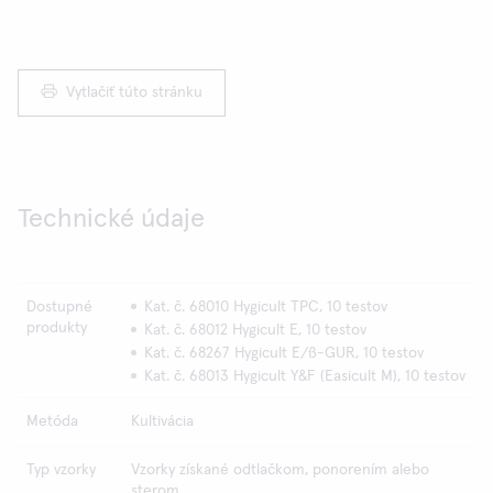
Vytlačiť túto stránku
Technické údaje
Dostupné
Kat. č. 68010 Hygicult TPC, 10 testov
produkty
Kat. č. 68012 Hygicult E, 10 testov
Kat. č. 68267 Hygicult E/ß-GUR, 10 testov
Kat. č. 68013 Hygicult Y&F (Easicult M), 10 testov
Metóda
Kultivácia
Typ vzorky
Vzorky získané odtlačkom, ponorením alebo
sterom