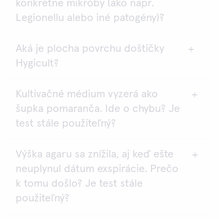
konkrétne mikróby (ako napr.
baktérií. Počet živých baktérií poskytuje dôležité
informácie o hygienickom stave povrchu. Na
Legionellu alebo iné patogény)?
základe tohto parametra sa stanovuje potenciálne
riziko kontaminácie pri kontakte iných predmetov s
Aká je plocha povrchu doštičky
Nie, túto funkciu nemajú. Na to je nutné použiť
týmto povrchom.
Hygicult?
metódy špecifické pre konkrétny patogén.
Kultivačné médium vyzerá ako
Jedna strana kontaktnej doštičky Hygicult meria
šupka pomaranča. Ide o chybu? Je
2
asi 9,4 cm
. Obe strany dohromady majú plochu
2
povrchu asi 18,8 cm
.
test stále použiteľný?
Výška agaru sa znížila, aj keď ešte
Taký test už nie je použiteľný.
neuplynul dátum exspirácie. Prečo
Najpravdepodobnejším dôvodom je zmrazenie. Po
zmrazení obsahujú plastové obaly testov s
k tomu došlo? Je test stále
najväčšou pravdepodobnosťou väčšie množstvo
použiteľný?
vody.