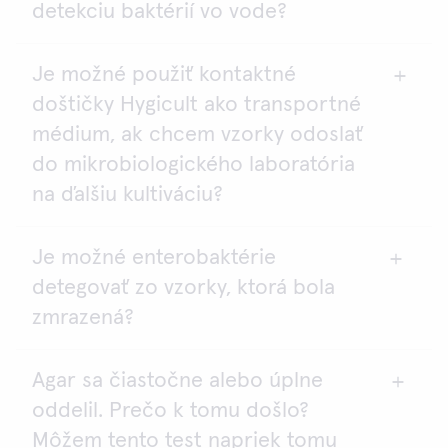
detekciu baktérií vo vode?
Je možné použiť kontaktné
Kvalitu pitnej vody je nutné testovať podľa zákonov
doštičky Hygicult ako transportné
a predpisov platných vo vašej krajine. Ďalšie
informácie vám podajú miestne úrady kontrolujúce
médium, ak chcem vzorky odoslať
bezpečnosť potravín a laboratóriá analyzujúce
do mikrobiologického laboratória
prostredie.
na ďalšiu kultiváciu?
Test Hygicult je možné používať na monitorovanie
odpadových vôd a chladiacich veží, nie je však
Je možné enterobaktérie
Áno. Kontaktné doštičky Hygicult sa na tento účel
dostatočne citlivý na testovanie pitnej vody. Limit
detegovať zo vzorky, ktorá bola
hodia veľmi dobre.
senzitivity pre test Hygicult TPC je 1 000 CFU/ml
zmrazená?
2
alebo CFU/cm
, limit pre pitnú vodu je < 100
CFU/ml.
Agar sa čiastočne alebo úplne
Áno. Enterobaktérie prežívajú aj zmrazenie.
oddelil. Prečo k tomu došlo?
Môžem tento test napriek tomu