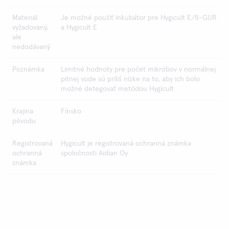
Materiál
Je možné použiť inkubátor pre Hygicult E/ß-GUR
vyžadovaný,
a Hygicult E
ale
nedodávaný
Poznámka
Limitné hodnoty pre počet mikróbov v normálnej
pitnej vode sú príliš nízke na to, aby ich bolo
možné detegovať metódou Hygicult
Krajina
Fínsko
pôvodu
Registrovaná
Hygicult je registrovaná ochranná známka
ochranná
spoločnosti Aidian Oy
známka