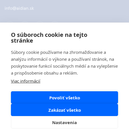
info@aidian.sk
O súboroch cookie na tejto
stránke
Spoločnosť
Súbory cookie používame na zhromažďovanie a
analýzu informácií o výkone a používaní stránok, na
Produkty
poskytovanie funkcií sociálnych médií a na vylepšenie
a prispôsobenie obsahu a reklám.
Rýchle odkazy
Viac informácií
Povoliť všetko
Ochrana dát
Zakázať všetko
Vyhlásenia o ochrane osobných údajov
Nastavenia
Zásady používania súborov cookie