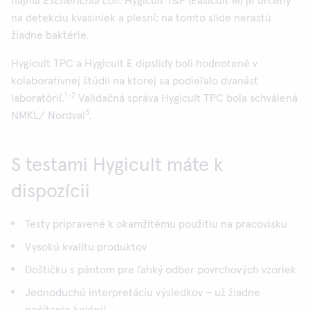
najmä
Escherichia coli
. Hygicult Y&F (Easicult M) je určený
na detekciu kvasiniek a plesní; na tomto slide nerastú
žiadne baktérie.
Hygicult TPC a Hygicult E dipslidy boli hodnotené v
kolaboratívnej štúdii na ktorej sa podieľalo dvanásť
1-2
laboratórií.
Validačná správa Hygicult TPC bola schválená
3
NMKL/ Nordval
.
S testami Hygicult máte k
dispozícii
Testy pripravené k okamžitému použitiu na pracovisku
Vysokú kvalitu produktov
Doštičku s pántom pre ľahký odber povrchových vzoriek
Jednoduchú interpretáciu výsledkov – už žiadne
počítanie kolónií