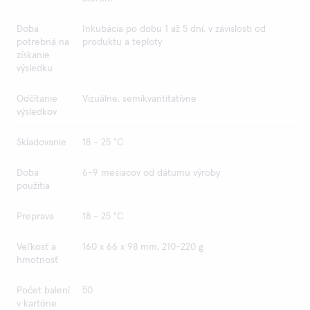
Doba
Inkubácia po dobu 1 až 5 dní, v závislosti od
potrebná na
produktu a teploty
získanie
výsledku
Odčítanie
Vizuálne, semikvantitatívne
výsledkov
Skladovanie
18 - 25 °C
Doba
6-9 mesiacov od dátumu výroby
použitia
Preprava
18 - 25 °C
Veľkosť a
160 x 66 x 98 mm, 210-220 g
hmotnosť
Počet balení
50
v kartóne