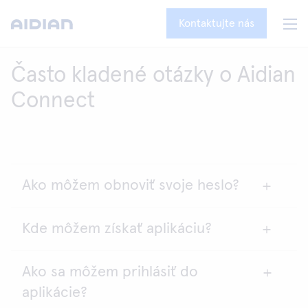
Kontaktujte nás
Často kladené otázky o Aidian
Connect
Ako môžem obnoviť svoje heslo?
Kde môžem získať aplikáciu?
Nestraťte heslo admina, ktoré získate po zmene
východiskového hesla. Ak je toto heslo stratené,
prístup k dátam v Aidian Connect na prístroji už nie
Ako sa môžem prihlásiť do
Ak bola aplikácia Aidian Connect nainštalovaná z
je možné obnoviť a aplikáciu je nutné
aplikácie?
obchodov Google Play alebo App Store, prejdite na
preinštalovať.