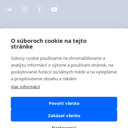
Spoločnosť
O súboroch cookie na tejto
stránke
Produkty
Súbory cookie používame na zhromažďovanie a
Rýchle odkazy
analýzu informácií o výkone a používaní stránok, na
poskytovanie funkcií sociálnych médií a na vylepšenie
a prispôsobenie obsahu a reklám.
Ochrana dát
Viac informácií
Vyhlásenia o ochrane osobných údajov
Povoliť všetko
Zásady používania súborov cookie
Zásady pre používanie sociálnych sietí
Zakázať všetko
Nastavenia