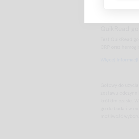
Więcej informacji
QuikRead g
Test QuikRead go
CRP oraz hemoglob
Więcej informacji
Gotowy do użyci
zestawu odczynni
krótkim czasie. 
go do badań w mi
możliwość wyboru