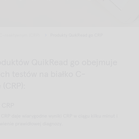
u C-reaktywnym (CRP)
Produkty QuikRead go CRP
oduktów QuikRead go obejmuje
ych testów na białko C-
 (CRP):
o CRP
CRP daje wiarygodne wyniki CRP w ciągu kilku minut i
wienie prawidłowej diagnozy.