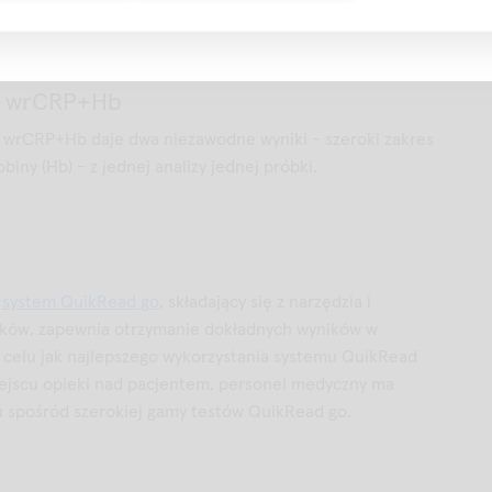
o wrCRP+Hb
 wrCRP+Hb daje dwa niezawodne wyniki - szeroki zakres
iny (Hb) - z jednej analizy jednej próbki.
a
system QuikRead go
, składający się z narzędzia i
ków, zapewnia otrzymanie dokładnych wyników w
W celu jak najlepszego wykorzystania systemu QuikRead
ejscu opieki nad pacjentem, personel medyczny ma
 spośród szerokiej gamy testów QuikRead go.