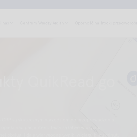
O nas
Centrum Wiedzy Aidian
Oporność na środki przeciwdrob
kty QuikRead go
o CRP są skutecznym narzędziem do przeprowadzenia
 opieki nad pacjentem. Testy są łatwe w użyciu,
j obsługi i dają wiarygodne wyniki w ciągu kilku minut.