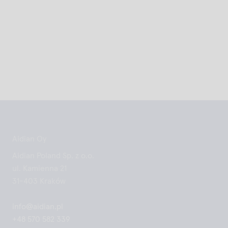
Aidian Oy
Aidian Poland Sp. z o.o.
ul. Kamienna 21
31-403 Kraków
info@aidian.pl
+48 570 582 339