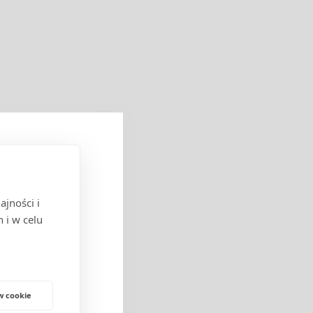
jności i
cych w obrocie
 i w celu
w cookie