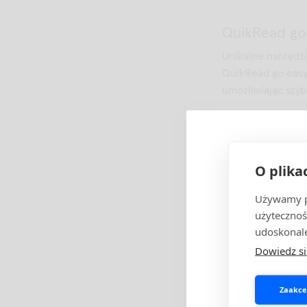
QuikRead go
Unikalne narzędz
QuikRead go easy
umożliwiając szyb
Więcej informacji
QuikRead g
O plika
Test QuikRead go
Używamy pl
hemoglobiny (Hb) 
osób wykonują
użytecznoś
Więcej informacji
udoskonale
Dowiedz si
QuikRead g
Test QuikRead go
Zaakcep
minut i umożliwia