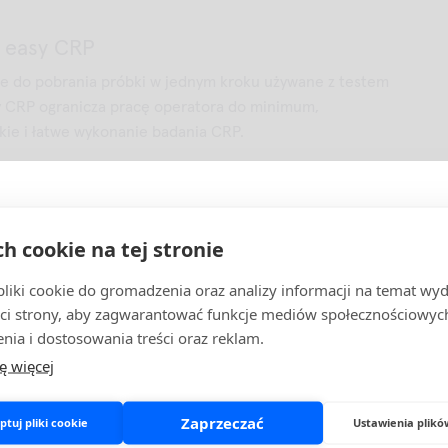
 easy CRP
ie do pobrania próbki w jednym kroku używane z testem
 CRP ogranicza pracę operatora do minimum,
kie i łatwe wykonanie badania CRP.
Weryfikacja statusu profesjonalisty:
o CRP+Hb
ch cookie na tej stronie
 CRP+Hb daje dwa niezawodne wyniki - CRP i
Ta strona jest przeznaczona wyłącznie dla profesjonalistów:
iki cookie do gromadzenia oraz analizy informacji na temat wyda
- z jednej analizy jednej próbki.
cych zawód medyczny, podmiotów leczniczych oraz firm działają
ci strony, aby zagwarantować funkcje mediów społecznościowych
wyrobami medycznymi.
nia i dostosowania treści oraz reklam.
Jeśli posiadasz status profesjonalisty, potwierdź go poniżej.
ę więcej
W przeciwnym razie prosimy o opuszczenie strony.
o wrCRP
 wrCRP daje szeroki zakres wyników CRP w ciągu kilku
Zaprzeczać
tuj pliki cookie
Ustawienia plikó
 szybkie postawienie prawidłowej diagnozy.
Potwierdzam status profesjonalisty
Opuszczam stronę