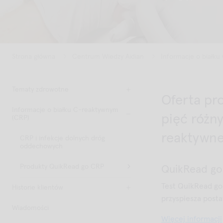
Strona główna
Centrum Wiedzy Aidian
Informacje o białk
Tematy zdrowotne
Oferta pr
Informacje o białku C-reaktywnym
pięć różn
(CRP)
reaktywne
CRP i infekcje dolnych dróg
oddechowych
Produkty QuikRead go CRP
QuikRead g
Test QuikRead go 
Historie klientów
przyspiesza posta
Wiadomości
Więcej informacji