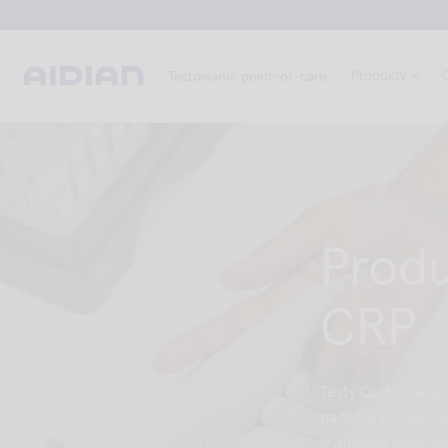
Produkty
Testowanie point-of-care
Produ
CRP
Testy QuikRead g
badania w miejscu
wymagają minimalne