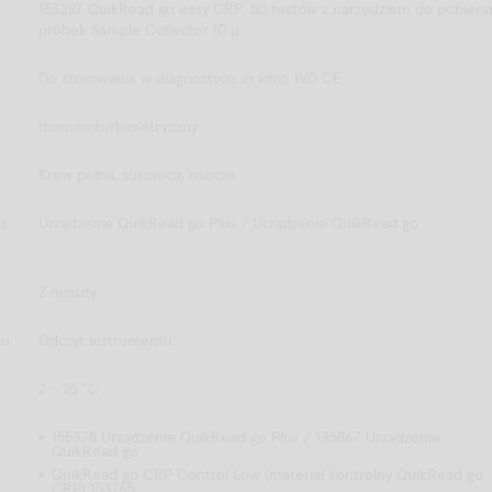
153287 QuikRead go easy CRP, 50 testów z narzędziem do pobiera
próbek Sample Collector 10 μ
Do stosowania w diagnostyce
in vitro
, IVD CE
Immunoturbimetryczny
Krew pełna, surowica, osocze
t
Urządzenie QuikRead go Plus / Urządzenie QuikRead go
2 minuty
ku
Odczyt instrumentu
2 - 25 °C
155378 Urządzenie QuikRead go Plus / 135867 Urządzenie
QuikRead go
QuikRead go CRP Control Low (materiał kontrolny QuikRead go
CRP) 153765