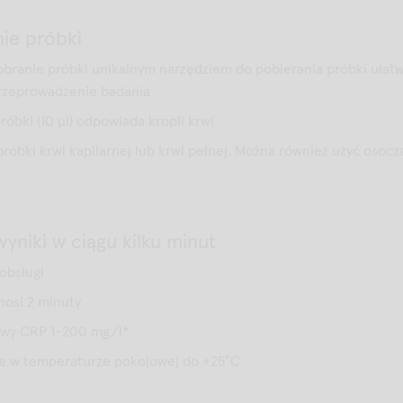
ie próbki
branie próbki unikalnym narzędziem do pobierania próbki ułatw
przeprowadzenie badania
róbki (10 μl) odpowiada kropli krwi
óbki krwi kapilarnej lub krwi pełnej. Można również użyć osocz
yniki w ciągu kilku minut
obsługi
nosi 2 minuty
owy CRP 1-200 mg/l*
e w temperaturze pokojowej do +25°C