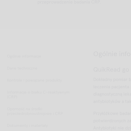
przeprowadzenie badania CRP.
Ogólnie inf
Ogólnie informacje
Dane techniczne
QuikRead go 
Dokładny pomiar b
Kontrole i powiązane produkty
leczenia pacjenta
Informacje o białku C-reaktywnym
diagnostyczną lek
(CRP)
antybiotyków a ta
Oporność na środki
Przyłóżkowe bada
przeciwdrobnoustrojowe i CRP
potwierdzonych za
Dokumenty i materiały
Antybiotyki nie dz