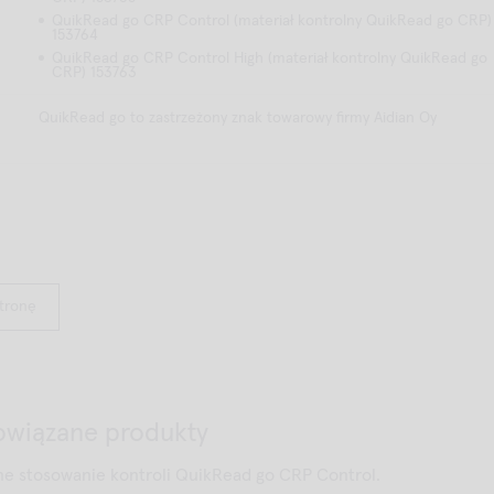
QuikRead go CRP Control (materiał kontrolny QuikRead go CRP)
153764
QuikRead go CRP Control High (materiał kontrolny QuikRead go
CRP) 153763
QuikRead go to zastrzeżony znak towarowy firmy Aidian Oy
stronę
powiązane produkty
rne stosowanie kontroli QuikRead go CRP Control.