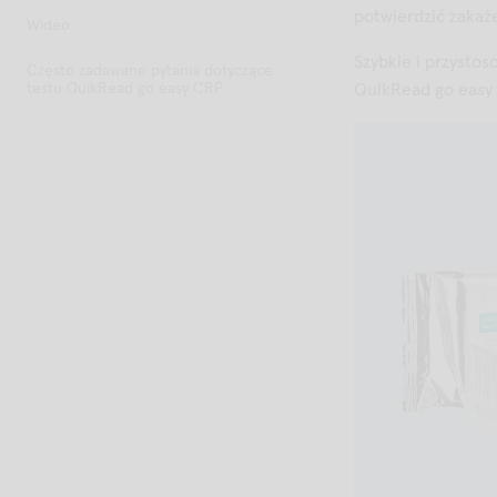
potwierdzić zakaż
Wideo
Szybkie i przysto
Często zadawane pytania dotyczące
testu QuikRead go easy CRP
QuikRead go easy 