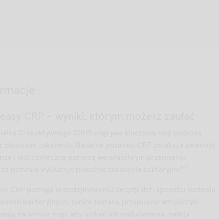
ormacje
easy CRP - wyniki, którym możesz zaufać
iałka C-reaktywnego (CRP) odgrywa kluczową rolę podczas
 z objawami zakażenia. Badanie poziomu CRP zwiększa pewność
arzy i jest użyteczną pomocą we właściwym przepisaniu
1-2
kże pozwala wykluczyć poważne zakażenia bakteryjne
.
nie CRP pomaga w podejmowaniu decyzji dot. sposobu leczenia
każeń bakteryjnych, zanim zostaną przepisane antybiotyki.
iałają na wirusy, więc aby unikać ich nadużywania, należy