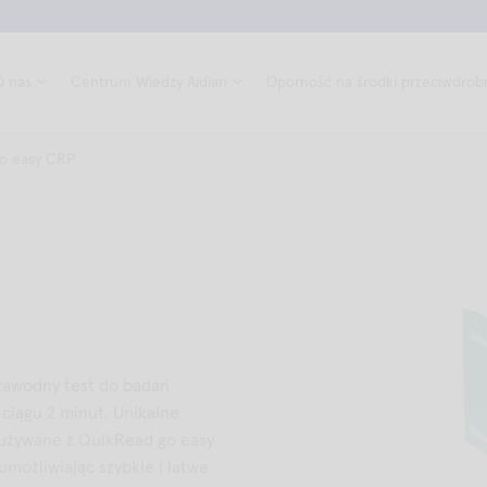
O nas
Centrum Wiedzy Aidian
Oporność na środki przeciwdrob
o easy CRP
ezawodny test do badań
 ciągu 2 minut. Unikalne
 używane z QuikRead go easy
możliwiając szybkie i łatwe