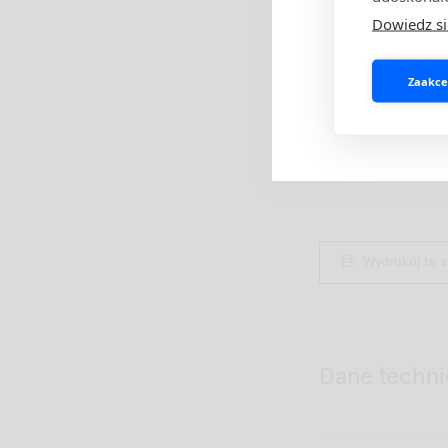
Dowiedz si
1. Van Hecke O et 
complementary stra
respiratory tract i
Zaakcep
2. Van Vugt et al.
in addition to sym
primary care with
Wydrukuj tę 
Dane techni