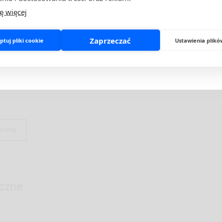
Jeśli posiadasz status profesjonalisty, potwierdź go poniżej.
ę więcej
al. Guidance on C-reactive protein point-of-care testing and
W przeciwnym razie prosimy o opuszczenie strony.
tegies to improve antibiotic prescribing for adults with lower
nfections in primary care. Front. Med 2023; 10: 1166742.
Zaprzeczać
tuj pliki cookie
Ustawienia plikó
Potwierdzam status profesjonalisty
Opuszczam stronę
 Use of serum C-reactive protein and procalcitonin concentratio
ptoms and signs to predict pneumonia in patients presenting to
 acute cough. BMJ 2013; 346:f2450.
stronę
czne