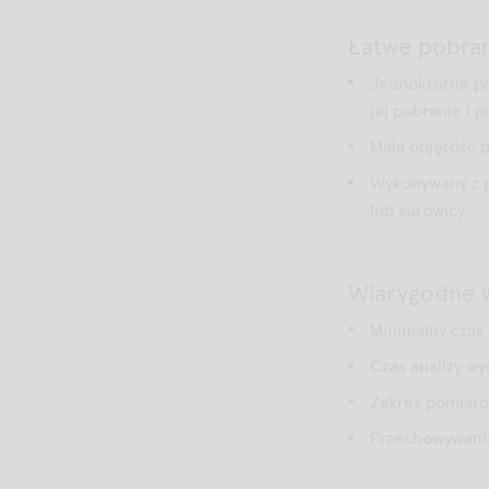
Łatwe pobran
Jednokrotne po
jej pobranie i 
Mała objętość p
Wykonywany z pr
lub surowicy
Wiarygodne w
Minimalny czas 
Czas analizy wy
Zakres pomiar
Przechowywani