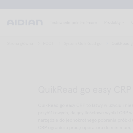
Produkty
Testowanie point-of-care
Strona główna
POCT
System QuikRead go
QuikRead g
QuikRead go easy CRP
QuikRead go easy CRP to łatwy w użyciu i ni
przyłóżkowych, dający ilościowe wyniki CRP w
narzędzie do jednokrotnego pobrania próbki
CRP ogranicza pracę operatora do minimum, u