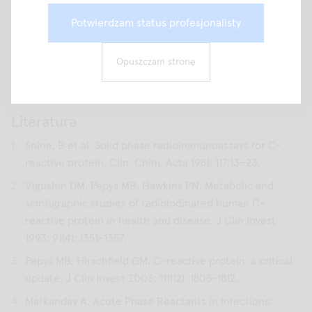
pomaga w ocenie, monitorowaniu i przewidywaniu
Potwierdzam status profesjonalisty
przebiegu zakażenia, stanu zapalnego i reakcji na
6-9
leczenie
Opuszczam stronę
10,11
wyklucza ostre zakażenie bakteryjne
Literatura
Shine, B et al. Solid phase radioimmunoassays for C-
reactive protein. Clin. Chim. Acta 1981; 117:13–23.
Vigushin DM, Pepys MB, Hawkins PN. Metabolic and
scintigraphic studies of radioiodinated human C-
reactive protein in health and disease. J Clin Invest
1993; 91(4): 1351-1357.
Pepys MB, Hirschfield GM. C-reactive protein: a critical
update. J Clin Invest 2003; 111(12): 1805-1812.
Markanday A. Acute Phase Reactants in Infections: