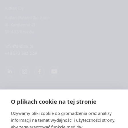
Aidian Oy
Aidian Poland Sp. z o.o.
ul. Kamienna 21
31-403 Kraków
info@aidian.pl
+48 570 582 339
Spółką
O plikach cookie na tej stronie
Produkty
Używamy pliki cookie do gromadzenia oraz analizy
informacji na temat wydajności i użyteczności strony,
Szybkie linki
aby zagwarantować funkcje mediów