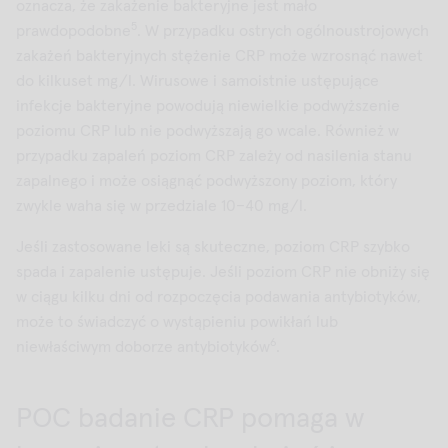
oznacza, że zakażenie bakteryjne jest mało
5
prawdopodobne
. W przypadku ostrych ogólnoustrojowych
zakażeń bakteryjnych stężenie CRP może wzrosnąć nawet
do kilkuset mg/l. Wirusowe i samoistnie ustępujące
infekcje bakteryjne powodują niewielkie podwyższenie
poziomu CRP lub nie podwyższają go wcale. Również w
przypadku zapaleń poziom CRP zależy od nasilenia stanu
zapalnego i może osiągnąć podwyższony poziom, który
zwykle waha się w przedziale 10–40 mg/l.
Jeśli zastosowane leki są skuteczne, poziom CRP szybko
spada i zapalenie ustępuje. Jeśli poziom CRP nie obniży się
w ciągu kilku dni od rozpoczęcia podawania antybiotyków,
może to świadczyć o wystąpieniu powikłań lub
6
niewłaściwym doborze antybiotyków
.
POC badanie CRP pomaga w