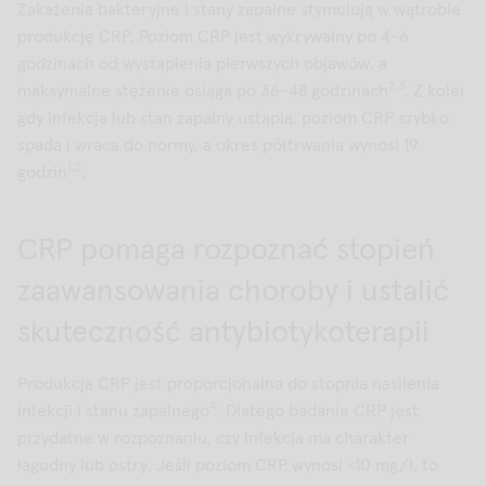
Zakażenia bakteryjne i stany zapalne stymulują w wątrobie
produkcję CRP. Poziom CRP jest wykrywalny po 4-6
godzinach od wystąpienia pierwszych objawów, a
2,3
maksymalne stężenie osiąga po 36-48 godzinach
. Z kolei
gdy infekcja lub stan zapalny ustąpią, poziom CRP szybko
spada i wraca do normy, a okres półtrwania wynosi 19
1,2
godzin
.
CRP pomaga rozpoznać stopień
zaawansowania choroby i ustalić
skuteczność antybiotykoterapii
Produkcja CRP jest proporcjonalna do stopnia nasilenia
4
infekcji i stanu zapalnego
. Dlatego badanie CRP jest
przydatne w rozpoznaniu, czy infekcja ma charakter
łagodny lub ostry. Jeśli poziom CRP wynosi <10 mg/l, to