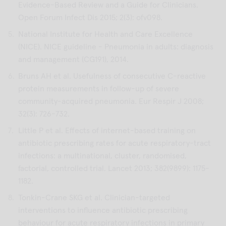
Evidence-Based Review and a Guide for Clinicians.
Open Forum Infect Dis 2015; 2(3): ofv098.
National Institute for Health and Care Excellence
(NICE). NICE guideline - Pneumonia in adults: diagnosis
and management (CG191), 2014.
Bruns AH et al. Usefulness of consecutive C-reactive
protein measurements in follow-up of severe
community-acquired pneumonia. Eur Respir J 2008;
32(3): 726-732.
Little P et al. Effects of internet-based training on
antibiotic prescribing rates for acute respiratory-tract
infections: a multinational, cluster, randomised,
factorial, controlled trial. Lancet 2013; 382(9899): 1175-
1182.
Tonkin-Crane SKG et al. Clinician-targeted
interventions to influence antibiotic prescribing
behaviour for acute respiratory infections in primary