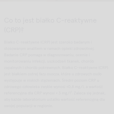
Co to jest białko C-reaktywne
(CRP)?
Białko C-reaktywne (CRP) jest szeroko badanym i
stosowanym analitem w ramach opieki zdrowotnej.
Badanie CRP pomaga w diagnozowaniu, ocenie i
monitorowaniu infekcji, uszkodzeń tkanek, chorób
zapalnych i chorób pokrewnych. Białko C-reaktywne (CRP)
jest białkiem ostrej fazy osocza, które u zdrowych osób
występuje w niskich stężeniach. Średni poziom CRP u
zdrowego człowieka zwykle wynosi <0,8 mg/l, a wartość
1
referencyjna dla CRP wynosi < 3 mg/l
. Zaleca się jednak,
aby każde laboratorium ustaliło wartość referencyjną dla
swojej populacji w regionie.