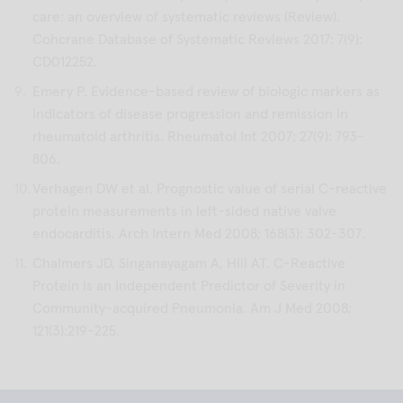
care: an overview of systematic reviews (Review).
Cohcrane Database of Systematic Reviews 2017; 7(9):
CD012252.
Emery P. Evidence-based review of biologic markers as
indicators of disease progression and remission in
rheumatoid arthritis. Rheumatol Int 2007; 27(9): 793-
806.
Verhagen DW et al. Prognostic value of serial C-reactive
protein measurements in left-sided native valve
endocarditis. Arch Intern Med 2008; 168(3): 302-307.
Chalmers JD, Singanayagam A, Hill AT. C-Reactive
Protein Is an Independent Predictor of Severity in
Community-acquired Pneumonia. Am J Med 2008;
121(3):219-225.