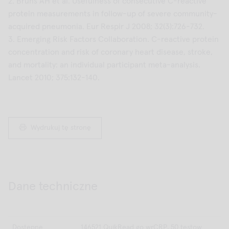
2. Bruns AH et al. Usefulness of consecutive C-reactive
protein measurements in follow-up of severe community-
acquired pneumonia. Eur Respir J 2008; 32(3):726-732.
3. Emerging Risk Factors Collaboration. C-reactive protein
concentration and risk of coronary heart disease, stroke,
and mortality: an individual participant meta-analysis.
Lancet 2010; 375:132-140.
Wydrukuj tę stronę
Dane techniczne
Dostępne
146521 QuikRead go wrCRP, 50 testow