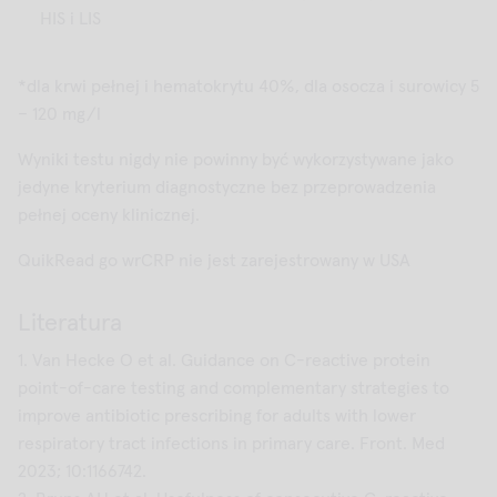
HIS i LIS
*dla krwi pełnej i hematokrytu 40%, dla osocza i surowicy 5
– 120 mg/l
Wyniki testu nigdy nie powinny być wykorzystywane jako
jedyne kryterium diagnostyczne bez przeprowadzenia
pełnej oceny klinicznej.
QuikRead go wrCRP nie jest zarejestrowany w USA
Literatura
1. Van Hecke O et al. Guidance on C-reactive protein
point-of-care testing and complementary strategies to
improve antibiotic prescribing for adults with lower
respiratory tract infections in primary care. Front. Med
2023; 10:1166742.