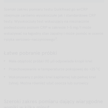
Szeroki zakres pomiaru testu QuikRead go wrCRP
obejmuje zarówno wysokoczułe jak i standardowe CRP
testy. Wysokoczuły test wskazujący na nieznacznie
podwyższony poziom CRP w zakresie 1-5 mg/l może
wskazywać na łagodny stan zapalny i może pomóc w ocenie
3
ryzyka sercowo-naczyniowego
.
Łatwe pobranie próbki
Mała objętość próbki (10 μl) odpowiada kropli krwi
Przechowywanie w temperaturze pokojowej do +25 °C
Wykonywany z próbki krwi kapilarnej lub pełnej krwi
żylnej. Można również użyć osocza lub surowicy
Szeroki zakres pomiaru dający wiarygodne
wyniki w kilka minut