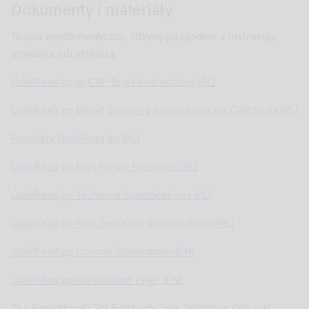
Dokumenty i materiały
To jest wyrób medyczny. Używaj go zgodnie z instrukcją
używania lub etykietą.
QuikRead go wrCRP Brief Instructions (PL)
QuikRead go Blood Sampling Instructions for CRP tests (PL)
Produkty QuikRead go (PL)
QuikRead go Plus Family Brochure (PL)
QuikRead go Technical Specifications (PL)
QuikRead go Plus Technical Specifications (PL)
QuikRead go Control Information (EN)
QuikRead go workstation Flyer (EN)
The Benefits of CRP Point-of-Care Testing in General