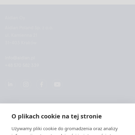
stanie poprawnie odczytać tylko te wyniki próbek,
których poziom hematokrytu jest poniżej 37,5%.
Aidian Oy
Aidian Poland Sp. z o.o.
ul. Kamienna 21
31-403 Kraków
info@aidian.pl
+48 570 582 339
Spółką
O plikach cookie na tej stronie
Produkty
Używamy pliki cookie do gromadzenia oraz analizy