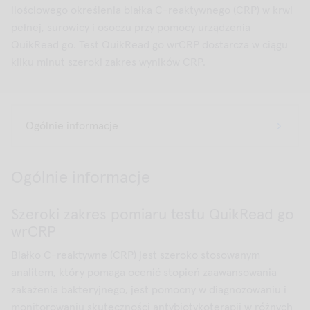
ilościowego określenia białka C-reaktywnego (CRP) w krwi
pełnej, surowicy i osoczu przy pomocy urządzenia
QuikRead go. Test QuikRead go wrCRP dostarcza w ciągu
kilku minut szeroki zakres wyników CRP.
Ogólnie informacje
Szeroki zakres pomiaru testu QuikRead go
wrCRP
Białko C-reaktywne (CRP) jest szeroko stosowanym
analitem, który pomaga ocenić stopień zaawansowania
zakażenia bakteryjnego, jest pomocny w diagnozowaniu i
monitorowaniu skuteczności antybiotykoterapii w różnych