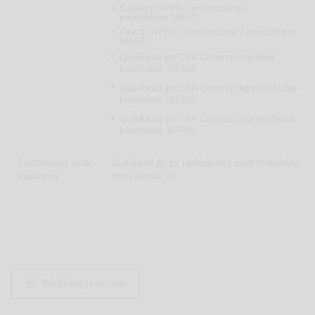
Kapilary 147851, dostarczane z
produktem 146521
Tłoczki 67966, dostarczane z produktem
146521
QuikRead go CRP Control (materiał
kontrolny) 153764
QuikRead go CRP Control High (materiał
kontrolny) 153763
QuikRead go CRP Control Low (materiał
kontrolny) 153765
Zastrzeżony znak
QuikRead go to zastrzeżony znak towarowy
towarowy
firmy Aidian Oy
Wydrukuj tę stronę