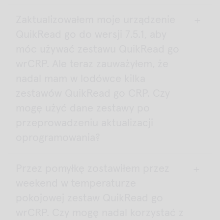
Zaktualizowałem moje urządzenie
Testy QuikRead go wrCRP mogą być analizowane za
QuikRead go do wersji 7.5.1, aby
pomocą urządzeń QuikRead go Plus i QuikRead go
Instruments.
móc używać zestawu QuikRead go
wrCRP. Ale teraz zauważyłem, że
W przypadku QuikRead go Instrument wersja
nadal mam w lodówce kilka
oprogramowania musi być w wersji 7.5.1. lub
nowszej.
zestawów QuikRead go CRP. Czy
mogę użyć dane zestawy po
przeprowadzeniu aktualizacji
oprogramowania?
Przez pomyłkę zostawiłem przez
Tak, oprócz testów QuikRead go wrCRP możesz
weekend w temperaturze
używać zestawów QuikRead go CRP i QuikRead go
CRP + Hb z urządzeniem QuikRead go oraz wersją
pokojowej zestaw QuikRead go
oprogramowania 7.5.1.
wrCRP. Czy mogę nadal korzystać z