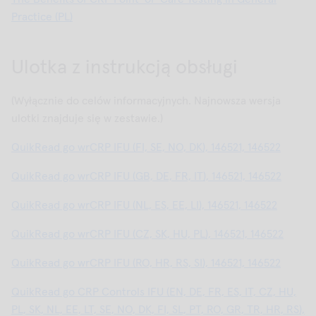
Practice (PL)
Ulotka z instrukcją obsługi
(Wyłącznie do celów informacyjnych. Najnowsza wersja
ulotki znajduje się w zestawie.)
QuikRead go wrCRP IFU (FI, SE, NO, DK), 146521, 146522
QuikRead go wrCRP IFU (GB, DE, FR, IT), 146521, 146522
QuikRead go wrCRP IFU (NL, ES, EE, LI), 146521, 146522
QuikRead go wrCRP IFU (CZ, SK, HU, PL), 146521, 146522
QuikRead go wrCRP IFU (RO, HR, RS, SI), 146521, 146522
QuikRead go CRP Controls IFU (EN, DE, FR, ES, IT, CZ, HU,
PL, SK, NL, EE, LT, SE, NO, DK, FI, SL, PT, RO, GR, TR, HR, RS),