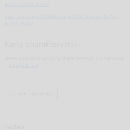
153765, 153764, 153763
Revision history IFU 154186 QR go CRP Controls, 153765,
153764, 153763
Karty charakterystyki
Jeśli chcesz otrzymać kartę charakterystyki, skontaktuj się
z:
info@aidian.pl
Wydrukuj tę stronę
Wideo