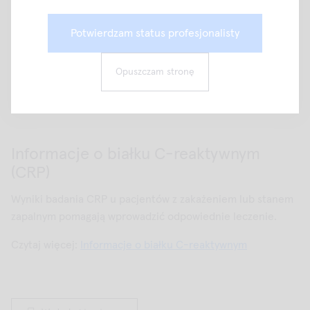
67966 QuikRead tłoczki (
zdjęcie
)
Potwierdzam status profesjonalisty
Opuszczam stronę
Wydrukuj tę stronę
Informacje o białku C-reaktywnym
(CRP)
Wyniki badania CRP u pacjentów z zakażeniem lub stanem
zapalnym pomagają wprowadzić odpowiednie leczenie.
Czytaj więcej:
Informacje o białku C-reaktywnym