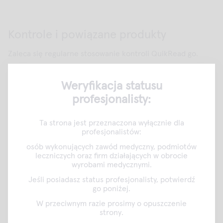
Kontrole i powiązane produkty
Zaleca się regularne stosowanie kontroli QuikRead go.
Dostępne są następujące kontrole:
Weryfikacja statusu
QuikRead go CRP Control (materiał kontrolny) 153764 o
profesjonalisty:
stężeniu około 25 mg/l (
zdjęcie
)
Ta strona jest przeznaczona wyłącznie dla
QuikRead go CRP Control High (materiał kontrolny)
profesjonalistów:
153763 o stężeniu około 75 mg/l (
zdjęcie
)
osób wykonujących zawód medyczny, podmiotów
QuikRead go CRP Control Low (materiał kontrolny)
leczniczych oraz firm działających w obrocie
wyrobami medycznymi.
153765 o stężeniu około 2,5 mg/l (
zdjęcie
)
Jeśli posiadasz status profesjonalisty, potwierdź
go poniżej.
Powiązane produkty:
W przeciwnym razie prosimy o opuszczenie
strony.
147851 QuikRead go kapilary (10 µl) (
zdjęcie
)