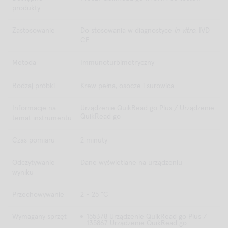
produkty
Zastosowanie
Do stosowania w diagnostyce
in vitro
, IVD
CE
Metoda
Immunoturbimetryczny
Rodzaj próbki
Krew pełna, osocze i surowica
Informacje na
Urządzenie QuikRead go Plus / Urządzenie
QuikRead go
temat instrumentu
Czas pomiaru
2 minuty
Odczytywanie
Dane wyświetlane na urządzeniu
wyniku
Przechowywanie
2 - 25 °C
Wymagany sprzęt
155378 Urządzenie QuikRead go Plus /
135867 Urządzenie QuikRead go