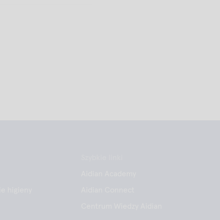
Szybkie linki
Aidian Academy
e higieny
Aidian Connect
Centrum Wiedzy Aidian