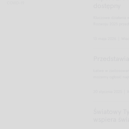
COVID-19
dostępny
Kluczowe działania
Rozwoju 2025 przedst
13 maja 2026
Wia
Przedstawia
Łatwe w zastosowan
możemy ogłosić najn
20 stycznia 2025
Światowy Ty
wspiera św