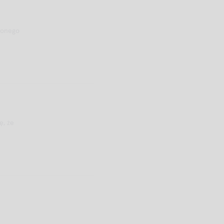
żonego
ę, że