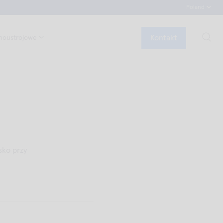
Poland
Kontakt
noustrojowe
sko przy