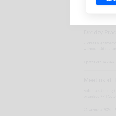
Expo w Nadarzynie 26
12 listopada 2024
Drodzy Pra
Z okazji Międzynaro
wdzięczność i uznani
1 października 2024
Meet us at 
Aidian is attending
organised 9-11 Octob
24 września 2024