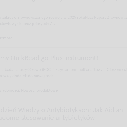
 w zakresie zrównoważonego rozwoju w 2025 rokuNasz Raport Zrównowa
awia wyniki oraz priorytety A...
domości
my QuikRead go Plus Instrument!
iu badania przyłóżkowe (POCT) z systemem multianalitowym Cieszymy si
owszy dodatek do naszej rodz...
Wiadomości, Nowości produktowe
dzień Wiedzy o Antybiotykach: Jak Aidian
iadome stosowanie antybiotyków