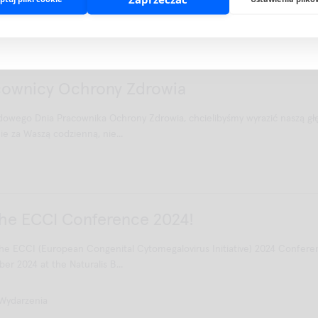
-28 listopada. Przyjdź n...
Potwierdzam status profesjonalisty
Opuszczam stronę
Wydarzenia
cownicy Ochrony Zdrowia
dowego Dnia Pracownika Ochrony Zdrowia, chcielibyśmy wyrazić naszą g
e za Waszą codzienną, nie...
the ECCI Conference 2024!
 the ECCI (European Congenital Cytomegalovirus Initiative) 2024 Confere
er 2024 at the Naturalis B...
Wydarzenia