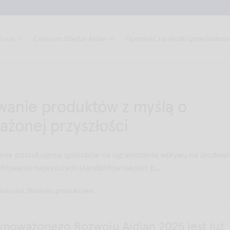
O nas
Centrum Wiedzy Aidian
Oporność na środki przeciwdrob
wanie produktów z myślą o
żonej przyszłości
nnie poszukujemy sposobów na ograniczenie wpływu na środowi
howaniu najwyższych standardów jakości p...
domości, Nowości produktowe
noważonego Rozwoju Aidian 2025 jest już