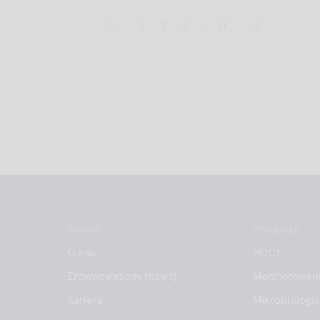
1
2
3
...
21
Spółką
Produkty
O nas
POCT
Zrównoważony rozwój
Monitorowani
Kariera
Mikrobiologia