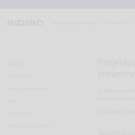
Produkty
Testowanie point-of-care
Projekto
Wszystko
zrównowa
Wiadomości
Nowości produktowe
W Aidian nieusta
jednoczesnym zac
AMR
14 lipca 2026
Wia
Wydarzenia
Stories from customers
Raport Zrów