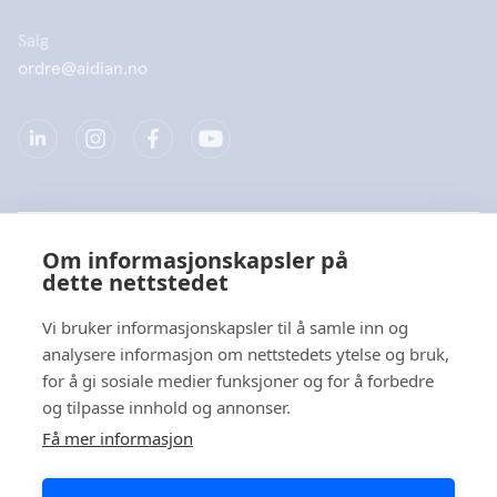
Salg
ordre@aidian.no
Selskap
Om informasjonskapsler på
dette nettstedet
Produkter
Vi bruker informasjonskapsler til å samle inn og
Hurtiglenke
analysere informasjon om nettstedets ytelse og bruk,
for å gi sosiale medier funksjoner og for å forbedre
og tilpasse innhold og annonser.
Personvern
Få mer informasjon
Personvernerklæringer