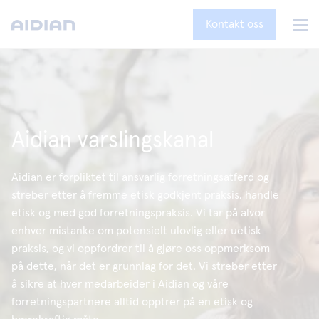
Kontakt oss
Aidian varslingskanal
Aidian er forpliktet til ansvarlig forretningsatferd og
streber etter å fremme etisk godkjent praksis, handle
etisk og med god forretningspraksis. Vi tar på alvor
enhver mistanke om potensielt ulovlig eller uetisk
praksis, og vi oppfordrer til å gjøre oss oppmerksom
på dette, når det er grunnlag for det. Vi streber etter
å sikre at hver medarbeider i Aidian og våre
forretningspartnere alltid opptrer på en etisk og