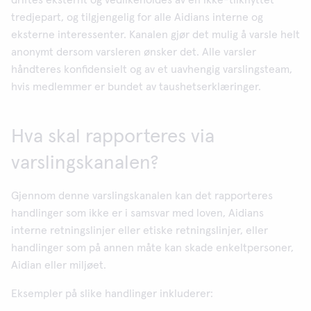
driftes eksternt og vedlikeholdes av en ikke-tilknyttet
tredjepart, og tilgjengelig for alle Aidians interne og
eksterne interessenter. Kanalen gjør det mulig å varsle helt
anonymt dersom varsleren ønsker det. Alle varsler
håndteres konfidensielt og av et uavhengig varslingsteam,
hvis medlemmer er bundet av taushetserklæringer.
Hva skal rapporteres via
varslingskanalen?
Gjennom denne varslingskanalen kan det rapporteres
handlinger som ikke er i samsvar med loven, Aidians
interne retningslinjer eller etiske retningslinjer, eller
handlinger som på annen måte kan skade enkeltpersoner,
Aidian eller miljøet.
Eksempler på slike handlinger inkluderer: