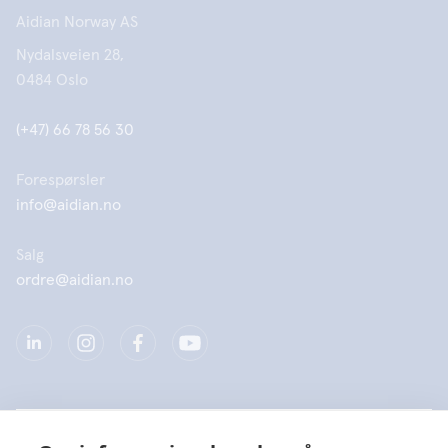
Aidian Norway AS
Nydalsveien 28,
0484 Oslo
(+47) 66 78 56 30
Forespørsler
info@aidian.no
Salg
ordre@aidian.no
Selskap