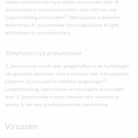
meest voorkomende type ziekte veroorzaakt door
M.
pneumoniae
is tracheobronchitis, maar het kan ook
9
longontsteking veroorzaken
. Mycoplasma sneltesten
detecteren
M. pneumoniae
immunoglobuline M (IgM)
antilichaam in serummonsters.
Streptococcus pneumoniae
S. pneumoniae
wordt vaak aangetroffen in de luchtwegen
van gezonde personen, vooral mensen met schoolgaande
10
kinderen of personen in militaire omgevingen
.
Longontsteking, bacteriëmie en meningitis veroorzaakt
door
S. pneumoniae
komen meestal voor wanneer er
sprake is van een predisponerende aandoening.
Virussen