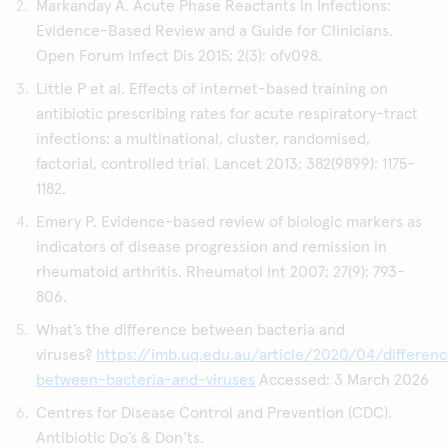
Markanday A. Acute Phase Reactants in Infections:
Evidence-Based Review and a Guide for Clinicians.
Open Forum Infect Dis 2015; 2(3): ofv098.
Little P et al. Effects of internet-based training on
antibiotic prescribing rates for acute respiratory-tract
infections: a multinational, cluster, randomised,
factorial, controlled trial. Lancet 2013; 382(9899): 1175-
1182.
Emery P. Evidence-based review of biologic markers as
indicators of disease progression and remission in
rheumatoid arthritis. Rheumatol Int 2007; 27(9): 793-
806.
What’s the difference between bacteria and
viruses?
https://imb.uq.edu.au/article/2020/04/differen
between-bacteria-and-viruses
Accessed: 3 March 2026
Centres for Disease Control and Prevention (CDC).
Antibiotic Do’s & Don’ts.