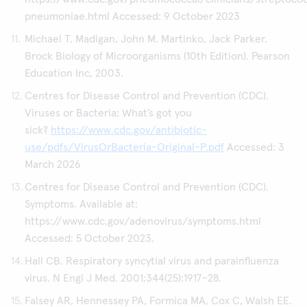
pneumoniae.html Accessed: 9 October 2023
Michael T. Madigan, John M. Martinko, Jack Parker.
Brock Biology of Microorganisms (10th Edition). Pearson
Education Inc, 2003.
Centres for Disease Control and Prevention (CDC).
Viruses or Bacteria; What’s got you
sick?
https://www.cdc.gov/antibiotic-
use/pdfs/VirusOrBacteria-Original-P.pdf
Accessed: 3
March 2026
Centres for Disease Control and Prevention (CDC).
Symptoms. Available at:
https://www.cdc.gov/adenovirus/symptoms.html
Accessed: 5 October 2023.
Hall CB. Respiratory syncytial virus and parainfluenza
virus. N Engl J Med. 2001;344(25):1917–28.
Falsey AR, Hennessey PA, Formica MA, Cox C, Walsh EE.