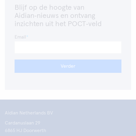
Blijf op de hoogte van
Aidian‑nieuws en ontvang
inzichten uit het POCT‑veld
Email
Verder
Aidian Netherlands BV
Cardanuslaan 29
6865 HJ Doorwerth