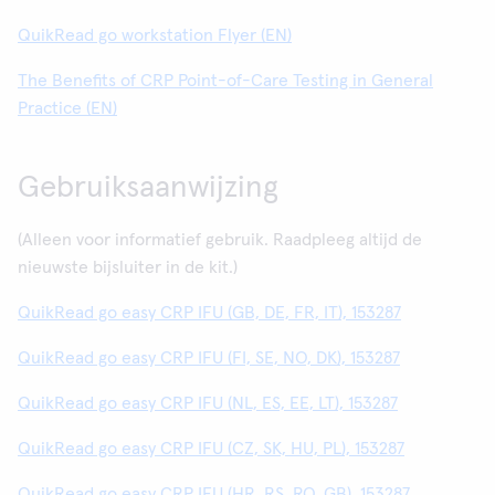
QuikRead go workstation Flyer (EN)
The Benefits of CRP Point-of-Care Testing in General
Practice (EN)
Gebruiksaanwijzing
(Alleen voor informatief gebruik. Raadpleeg altijd de
nieuwste bijsluiter in de kit.)
QuikRead go easy CRP IFU (GB, DE, FR, IT), 153287
QuikRead go easy CRP IFU (FI, SE, NO, DK), 153287
QuikRead go easy CRP IFU (NL, ES, EE, LT), 153287
QuikRead go easy CRP IFU (CZ, SK, HU, PL), 153287
QuikRead go easy CRP IFU (HR, RS, RO, GB), 153287