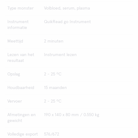
Type monster
Volbloed, serum, plasma
Instrument
QuikRead go Instrument
informatie
Meettijd
2 minuten
Lezen van het
Instrument lezen
resultaat
Opslag
2 - 25 ºC
Houdbaarheid
15 maanden
Vervoer
2 - 25 ºC
Afmetingen en
190 x 140 x 80 mm / 0.550 kg
gewicht
Volledige export
576/672