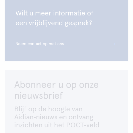
QuikRead go easy CRP-testkit zitten, moeten
worden gebruikt voor de bemonstering en het
Wilt u meer informatie of
toevoegen van het monster of besturingselement
een vrijblijvend gesprek?
aan de QuikRead go easy CRP-cuvetten. Andere
bemonsteringsapparatuur of capillaire buizen zijn
niet geschikt voor deze test.
Neem contact op met ons
Abonneer u op onze
nieuwsbrief
Blijf op de hoogte van
Aidian‑nieuws en ontvang
inzichten uit het POCT‑veld