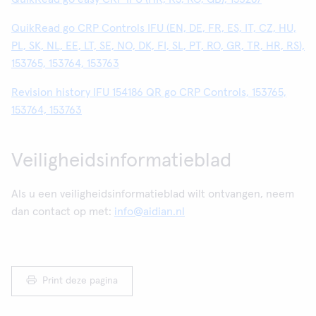
QuikRead go CRP Controls IFU (EN, DE, FR, ES, IT, CZ, HU,
PL, SK, NL, EE, LT, SE, NO, DK, FI, SL, PT, RO, GR, TR, HR, RS),
153765, 153764, 153763
Revision history IFU 154186 QR go CRP Controls, 153765,
153764, 153763
Veiligheidsinformatieblad
Als u een veiligheidsinformatieblad wilt ontvangen, neem
dan contact op met:
info@aidian.nl
Print deze pagina