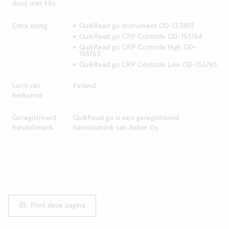
doos met kits
Extra nodig
QuikRead go Instrument OD-133893
QuikRead go CRP Controle OD-153764
QuikRead go CRP Controle High OD-
153763
QuikRead go CRP Controle Low OD-153765
Land van
Finland
herkomst
Geregistreerd
QuikRead go is een geregistreerd
handelsmerk
handelsmerk van Aidian Oy
Print deze pagina