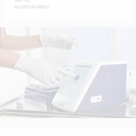
VAT-ID:
NL818164645B01