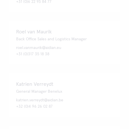
+31 (0)6 22 93 84 77
Roel van Maurik
Back Office Sales and Logistics Manager
roel.vanmaurik@aidian.eu
+31 (0)317 35 18 38
Katrien Verreydt
General Manager Benelux
katrien.verreydt@aidian.be
+32 (0)4 96 26 02 87