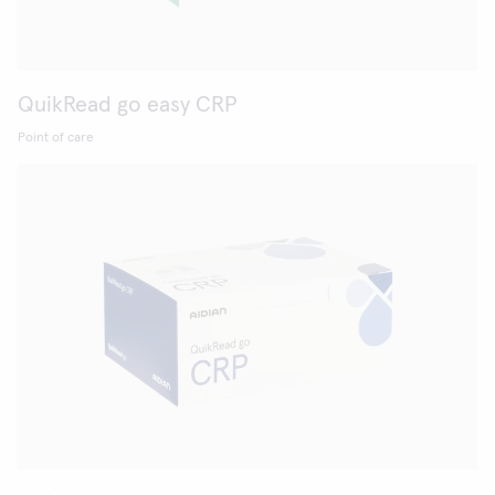
QuikRead go easy CRP
Point of care