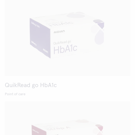
QuikRead go HbA1c
Point of care