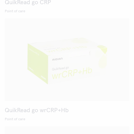
QuikRead go CRP
Point of care
QuikRead go wrCRP+Hb
Point of care