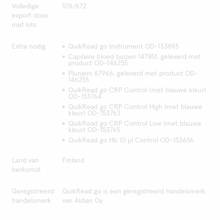
Volledige
576/672
export doos
met kits
Extra nodig
QuikRead go Instrument OD-133893
Capilaire bloed buizen 147851, geleverd met
product OD-146255
Plunjers 67966, geleverd met product OD-
146255
QuikRead go CRP Control (met blauwe kleur)
OD-153764
QuikRead go CRP Control High (met blauwe
kleur) OD-153763
QuikRead go CRP Control Low (met blauwe
kleur) OD-153765
QuikRead go Hb 10 μl Control OD-153656
Land van
Finland
herkomst
Geregistreerd
QuikRead go is een geregistreerd handelsmerk
handelsmerk
van Aidian Oy