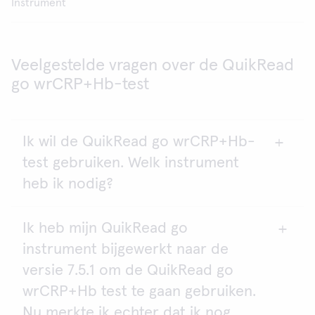
Instrument
Veelgestelde vragen over de QuikRead
go wrCRP+Hb-test
Ik wil de QuikRead go wrCRP+Hb-
test gebruiken. Welk instrument
heb ik nodig?
Ik heb mijn QuikRead go
QuikRead go wrCRP+Hb-testen kunnen worden
instrument bijgewerkt naar de
geanalyseerd op het QuikRead go en QuikRead go
Plus Instrument.
versie 7.5.1 om de QuikRead go
wrCRP+Hb test te gaan gebruiken.
Voor het QuikRead go Instrument moet de
Nu merkte ik echter dat ik nog
softwareversie versie 7.5.1. zijn of nieuwer.