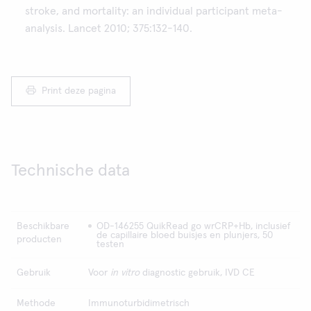
stroke, and mortality: an individual participant meta-
analysis. Lancet 2010; 375:132-140.
Print deze pagina
Technische data
Beschikbare
OD-146255 QuikRead go wrCRP+Hb, inclusief
de capillaire bloed buisjes en plunjers, 50
producten
testen
Gebruik
Voor
in vitro
diagnostic gebruik, IVD CE
Methode
Immunoturbidimetrisch