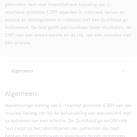
gebruiken test voor kwantitatieve bepaling van C-
reactieve proteïne (CRP) waarden in volbloed, serum en
plasma en hemoglobine in volbloed met het QuikRead go
instrument. De test geeft betrouwbaar twee resultaten, de
CRP met een breed bereik en de Hb, van één monster met
één analyse.
Algemeen
Nauwkeurige meting van C-reactief proteïne (CRP) kan van
cruciaal belang zijn bij de behandeling van een patiënt met
symptomen van een infectie. De QuikRead go wrCRP+Hb
test helpt bij het identificeren van patiënten die baat
hebben bij antibiotica en is waardevol bij het monitoren