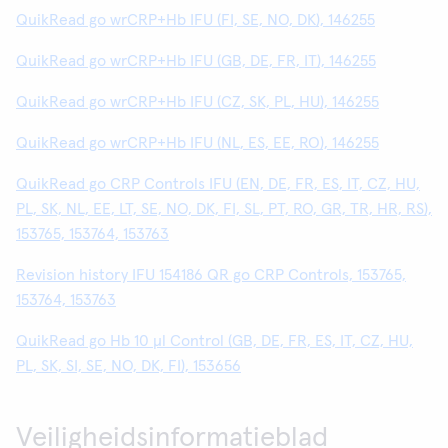
QuikRead go wrCRP+Hb IFU (FI, SE, NO, DK), 146255
QuikRead go wrCRP+Hb IFU (GB, DE, FR, IT), 146255
QuikRead go wrCRP+Hb IFU (CZ, SK, PL, HU), 146255
QuikRead go wrCRP+Hb IFU (NL, ES, EE, RO), 146255
QuikRead go CRP Controls IFU (EN, DE, FR, ES, IT, CZ, HU,
PL, SK, NL, EE, LT, SE, NO, DK, FI, SL, PT, RO, GR, TR, HR, RS),
153765, 153764, 153763
Revision history IFU 154186 QR go CRP Controls, 153765,
153764, 153763
QuikRead go Hb 10 μl Control (GB, DE, FR, ES, IT, CZ, HU,
PL, SK, SI, SE, NO, DK, FI), 153656
Veiligheidsinformatieblad