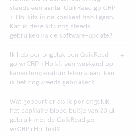
steeds een aantal QuikRead go CRP
+ Hb-kits in de koelkast heb liggen.
Kan ik deze kits nog steeds
gebruiken na de software-update?
Ik heb per ongeluk een QuikRead
Ja, naast de QuikRead go wrCRP+Hb tests kunt u
go wrCRP +Hb kit een weekend op
de QuikRead go CRP en QuikRead go CRP+Hb kits
gebruiken met de QuikRead go instrument
kamertemperatuur laten staan. Kan
software versie 7.5.1.
ik het nog steeds gebruiken?
Wat gebeurt er als ik per ongeluk
Ja, u kunt de kit gebruiken. De ongeopende kit kan
het capillaire bloed buisje van 20 μl
koel bewaard worden of bij kamertemperatuur (2-
25 ºC) tot de vervaldatum die op het etiket van de
gebruik met de QuikRead go
kit is aangegeven. Na de eerste opening van de
wrCRP+Hb-test?
kitcomponenten kunnen de cuvetten gedurende 3