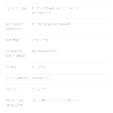
Type monster
CRP: Volbloed, serum, plasma
Hb: Volbloed
Instrument
QuikRead go Instrument
informatie
Meettijd
2 minuten
Lezing van
Instrument lezen
het resultaat
Opslag
2 - 25 ºC
Houdbaarheid
15 maanden
Vervoer
2 - 25 ºC
Afmetingen
190 x 140 x 80 mm / 0,497 kg
en gewicht