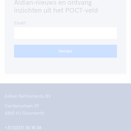
Aidian‑nieuws en ontvang
inzichten uit het POCT‑veld
Email
Verder
Aidian Netherlands BV
Cardanuslaan 29
6865 HJ Doorwerth
+31 (0)317 35 18 38