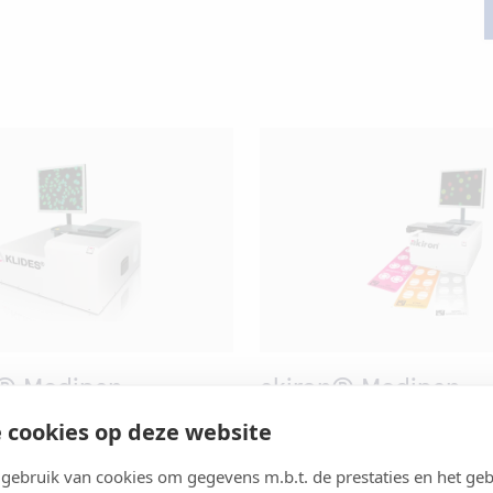
® Medipan
akiron® Medipan
 cookies op deze website
Klinische chemie
ebruik van cookies om gegevens m.b.t. de prestaties en het geb