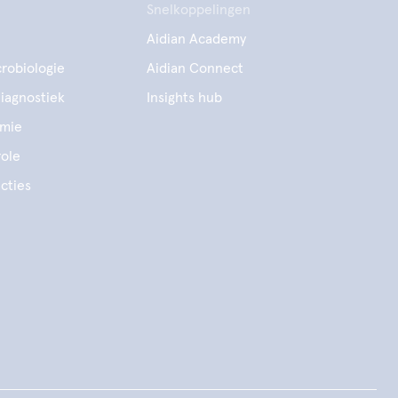
Snelkoppelingen
Aidian Academy
robiologie
Aidian Connect
diagnostiek
Insights hub
emie
ole
cties