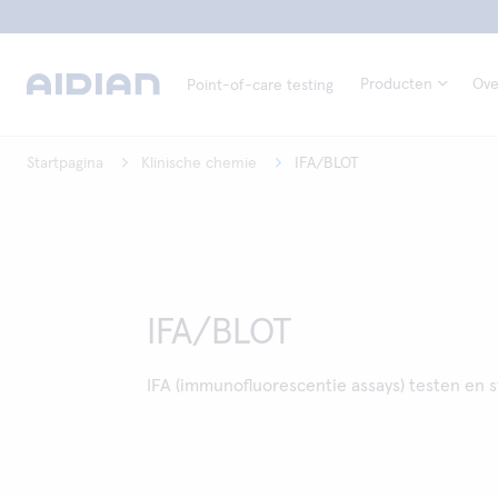
Producten
Ove
Point-of-care testing
Startpagina
Klinische chemie
IFA/BLOT
IFA/BLOT
IFA (immunofluorescentie assays) testen en