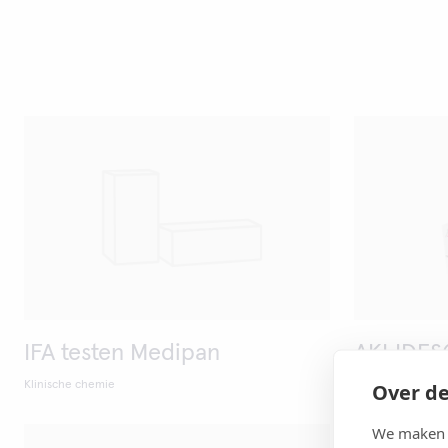
IFA testen Medipan
AKLIDES
Over de
Klinische chemie
Klinische chemie
We maken g