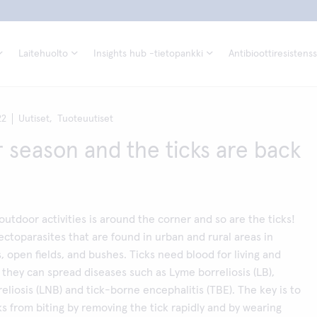
Laitehuolto
Insights hub -tietopankki
Antibioottiresistenss
22
Uutiset,
Tuoteuutiset
season and the ticks are back
outdoor activities is around the corner and so are the ticks!
 ectoparasites that are found in urban and rural areas in
, open fields, and bushes. Ticks need blood for living and
 they can spread diseases such as Lyme borreliosis (LB),
liosis (LNB) and tick-borne encephalitis (TBE). The key is to
ks from biting by removing the tick rapidly and by wearing