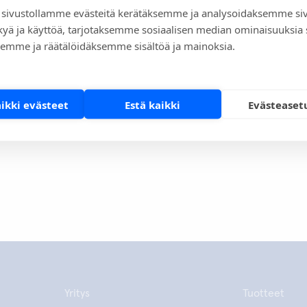
https://www.ecdc.europa.eu/en/publications-
sivustollamme evästeitä kerätäksemme ja analysoidaksemme si
tation-tick-borne-diseases-healthcare-professionals
.
kyä ja käyttöä, tarjotaksemme sosiaalisen median ominaisuuksia
April 2022.
emme ja räätälöidäksemme sisältöä ja mainoksia.
mä sivu
Share
aikki evästeet
Estä kaikki
Evästeaset
Yritys
Tuotteet