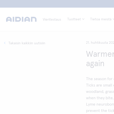
Tuotteet
Tietoa meistä
Vieritestaus
21. huhtikuuta 20
Takaisin kaikkiin uutisiin
Warmer 
again
The season for 
Ticks are small
woodland, grass
when they bite,
Lyme neuroborre
prevent the tic