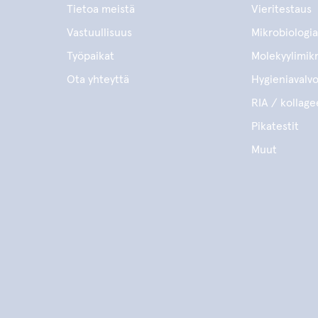
Tietoa meistä
Vieritestaus
Vastuullisuus
Mikrobiologia
Työpaikat
Molekyylimikr
Ota yhteyttä
Hygieniavalv
RIA / kollage
Pikatestit
Muut