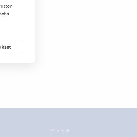
vuston
 sekä
ukset
Pikalinkit