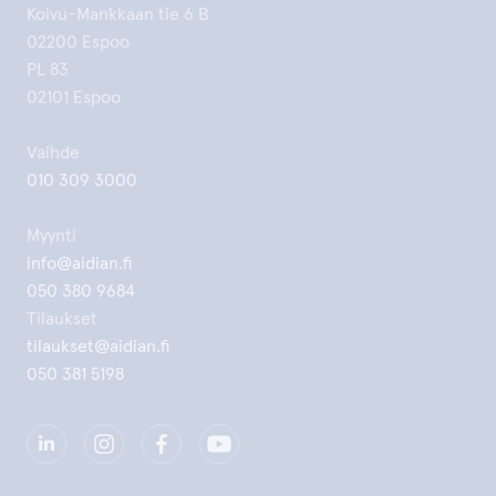
Koivu-Mankkaan tie 6 B
02200 Espoo
PL 83
02101 Espoo
Vaihde
010 309 3000
Myynti
info@aidian.fi
050 380 9684
Tilaukset
tilaukset@aidian.fi
050 381 5198