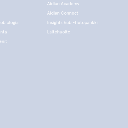
Aidian Academy
Aidian Connect
obiologia
Insights hub -tietopankki
onta
Laitehuolto
enit