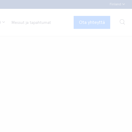
Finland
Ota yhteyttä
i
Messut ja tapahtumat