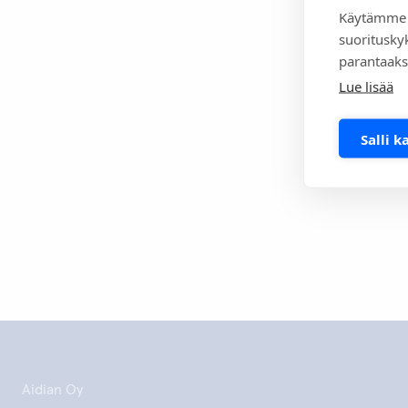
Available at:
Käytämme 
data/presen
suoritusky
Accessed: 6 
parantaaks
Lue lisää
Tulosta tä
Salli k
Aidian Oy