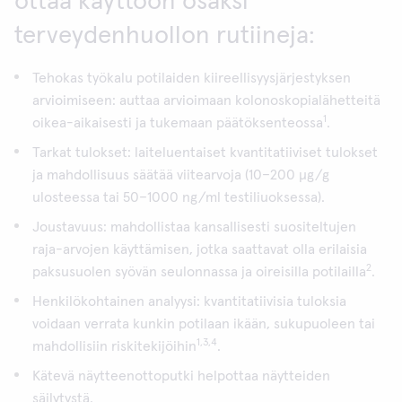
ottaa käyttöön osaksi
terveydenhuollon rutiineja:
Tehokas työkalu potilaiden kiireellisyysjärjestyksen
arvioimiseen: auttaa arvioimaan kolonoskopialähetteitä
1
oikea-aikaisesti ja tukemaan päätöksenteossa
.
Tarkat tulokset: laiteluentaiset kvantitatiiviset tulokset
ja mahdollisuus säätää viitearvoja (10–200 μg/g
ulosteessa tai 50–1000 ng/ml testiliuoksessa).
Joustavuus: mahdollistaa kansallisesti suositeltujen
raja-arvojen käyttämisen, jotka saattavat olla erilaisia
2
paksusuolen syövän seulonnassa ja oireisilla potilailla
.
Henkilökohtainen analyysi: kvantitatiivisia tuloksia
voidaan verrata kunkin potilaan ikään, sukupuoleen tai
1,3,4
mahdollisiin riskitekijöihin
.
Kätevä näytteenottoputki helpottaa näytteiden
säilytystä.