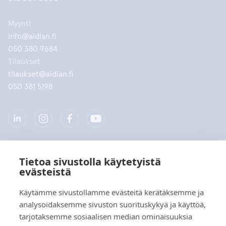
Myynti
info@aidian.fi
050 380 9684
Tilaukset
tilaukset@aidian.fi
050 381 5198
Tietoa sivustolla käytetyistä
Yritys
evästeistä
Tuotteet
Käytämme sivustollamme evästeitä kerätäksemme ja
analysoidaksemme sivuston suorituskykyä ja käyttöä,
Pikalinkit
tarjotaksemme sosiaalisen median ominaisuuksia