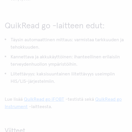
QuikRead go -laitteen edut:
Täysin automaattinen mittaus: varmistaa tarkkuuden ja
tehokkuuden.
Kannettava ja akkukäyttöinen: ihanteellinen erilaisiin
terveydenhuollon ympäristöihin.
Liitettävyys: kaksisuuntainen liitettävyys useimpiin
HIS/LIS-järjestelmiin.
Lue lisää
QuikRead go iFOBT
-testistä sekä
QuikRead go
Instrument
-laitteesta.
Viitteet