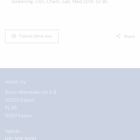
screening. Clin. Chem. Lab. Med 2014; 52 (8).
Tulosta tämä sivu
Share
Aidian Oy
Koivu-Mankkaan tie 6 B
02200 Espoo
PL 83
02101 Espoo
Vaihde
010 309 3000