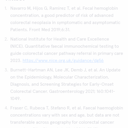
Navarro M, Hijos G, Ramirez T, et al. Fecal hemoglobin
concentration, a good predictor of risk of advanced
colorectal neoplasia in symptomatic and asymptomatic
Patients. Front Med 2019;6:31.
National Institute for Health and Care Excellence
(NICE). Quantitative faecal immunochemical testing to
guide colorectal cancer pathway referral in primary care
2023.
https://www.nice.org.uk/guidance/dg56
Burnett-Hartman AN, Lee JK, Demb J, et al. An Update
on the Epidemiology, Molecular Characterization,
Diagnosis, and Screening Strategies for Early-Onset
Colorectal Cancer. Gastroenterology 2021; 160:1041-
1049.
Fraser C, Rubeca T, Stefano R, et al. Faecal haemoglobin
concentrations vary with sex and age, but data are not
transferable across geography for colorectal cancer