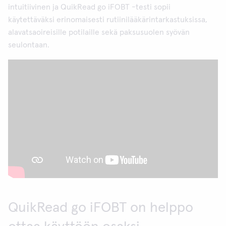
intuitiivinen ja QuikRead go iFOBT -testi sopii
käytettäväksi erinomaisesti rutiinilääkärintarkastuksissa,
alavatsaoireisille potilaille sekä paksusuolen syövän
seulontaan.
QuikRead go iFOBT on helppo