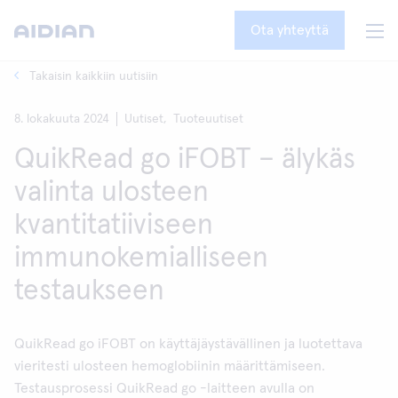
Ota yhteyttä
Takaisin kaikkiin uutisiin
8. lokakuuta 2024
Uutiset,
Tuoteuutiset
QuikRead go iFOBT – älykäs
valinta ulosteen
kvantitatiiviseen
immunokemialliseen
testaukseen
QuikRead go iFOBT on käyttäjäystävällinen ja luotettava
vieritesti ulosteen hemoglobiinin määrittämiseen.
Testausprosessi QuikRead go -laitteen avulla on