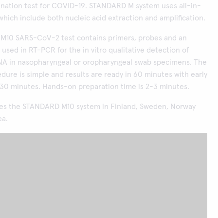
ination test for COVID-19. STANDARD M system uses all-in-
which include both nucleic acid extraction and amplification.
10 SARS-CoV-2 test contains primers, probes and an
 used in RT-PCR for the in vitro qualitative detection of
 in nasopharyngeal or oropharyngeal swab specimens. The
dure is simple and results are ready in 60 minutes with early
t 30 minutes. Hands-on preparation time is 2-3 minutes.
utes the STANDARD M10 system in Finland, Sweden, Norway
ea.