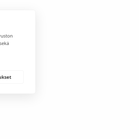
vuston
 sekä
ukset