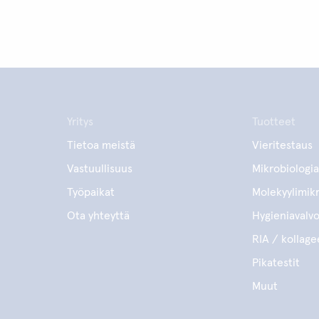
Yritys
Tuotteet
Tietoa meistä
Vieritestaus
Vastuullisuus
Mikrobiologia
Työpaikat
Molekyylimikr
Ota yhteyttä
Hygieniavalv
RIA / kollage
Pikatestit
Muut