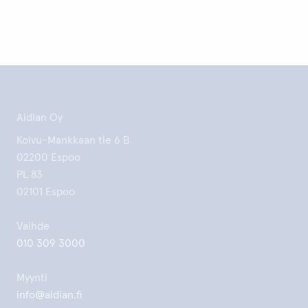
Aidian Oy
Koivu-Mankkaan tie 6 B
02200 Espoo
PL 83
02101 Espoo
Vaihde
010 309 3000
Myynti
info@aidian.fi