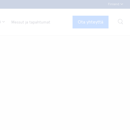
Finland
Ota yhteyttä
i
Messut ja tapahtumat