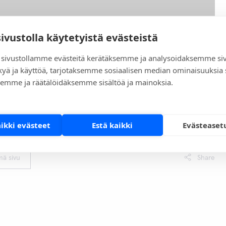
sivustolla käytetyistä evästeistä
sivustollamme evästeitä kerätäksemme ja analysoidaksemme si
kyä ja käyttöä, tarjotaksemme sosiaalisen median ominaisuuksia
ut STANDARD M10 here:
emme ja räätälöidäksemme sisältöä ja mainoksia.
 STANDARD M10
idian@aidin.eu
and we will find the best solution to suit your
aikki evästeet
Estä kaikki
Evästeaset
mä sivu
Share