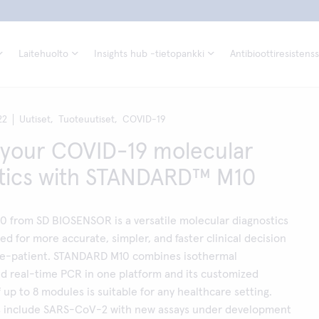
Laitehuolto
Insights hub -tietopankki
Antibioottiresistenss
22
Uutiset,
Tuoteuutiset,
COVID-19
 your COVID-19 molecular
tics with STANDARD™ M10
from SD BIOSENSOR is a versatile molecular diagnostics
ed for more accurate, simpler, and faster clinical decision
e-patient. STANDARD M10 combines isothermal
nd real-time PCR in one platform and its customized
 up to 8 modules is suitable for any healthcare setting.
ys include SARS-CoV-2 with new assays under development