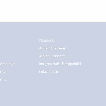
Pikalinkit
Aidian Academy
Aidian Connect
obiologia
Insights hub -tietopankki
onta
Laitehuolto
enit