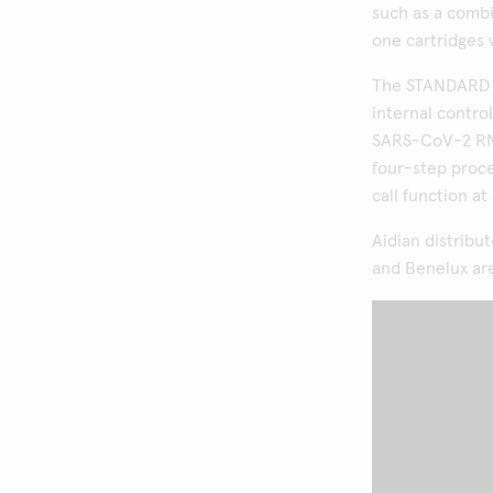
such as a comb
one cartridges 
The STANDARD M
internal control
SARS-CoV-2 RNA
four-step proce
call function a
Aidian distrib
and Benelux ar