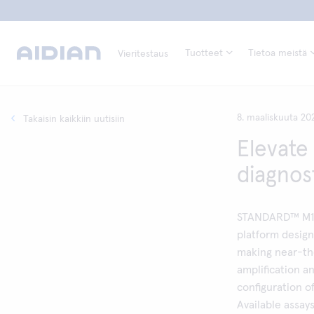
Tuotteet
Tietoa meistä
Vieritestaus
8. maaliskuuta 20
Takaisin kaikkiin uutisiin
Elevate
diagnos
STANDARD™ M10 
platform design
making near-th
amplification a
configuration of
Available assa