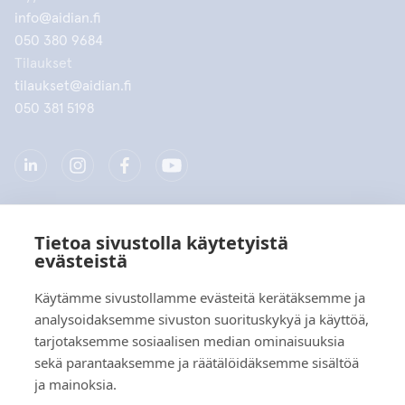
info@aidian.fi
050 380 9684
Tilaukset
tilaukset@aidian.fi
050 381 5198
Tietoa sivustolla käytetyistä
Yritys
evästeistä
Tuotteet
Käytämme sivustollamme evästeitä kerätäksemme ja
analysoidaksemme sivuston suorituskykyä ja käyttöä,
Pikalinkit
tarjotaksemme sosiaalisen median ominaisuuksia
sekä parantaaksemme ja räätälöidäksemme sisältöä
ja mainoksia.
Tietosuoja