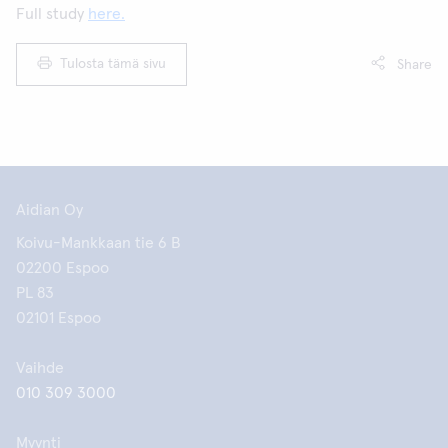
Full study
here.
Tulosta tämä sivu
Share
Aidian Oy
Koivu-Mankkaan tie 6 B
02200 Espoo
PL 83
02101 Espoo
Vaihde
010 309 3000
Myynti