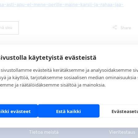
ssa-asti-apu-ei-mene-perille-maine-karsii-ja-rahaa-jaa-
mä sivu
Share
sivustolla käytetyistä evästeistä
sivustollamme evästeitä kerätäksemme ja analysoidaksemme si
kyä ja käyttöä, tarjotaksemme sosiaalisen median ominaisuuksia
emme ja räätälöidäksemme sisältöä ja mainoksia.
aikki evästeet
Estä kaikki
Evästeaset
Yritys
Tuotteet
Tietoa meistä
Vieritestaus