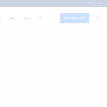
Finland
Ota yhteyttä
i
Messut ja tapahtumat