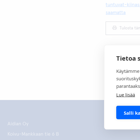
tuntuvat-kiina
saamatta
Tulosta tä
Tietoa 
Käytämme 
suoritusky
parantaaks
Lue lisää
Salli k
Aidian Oy
Koivu-Mankkaan tie 6 B