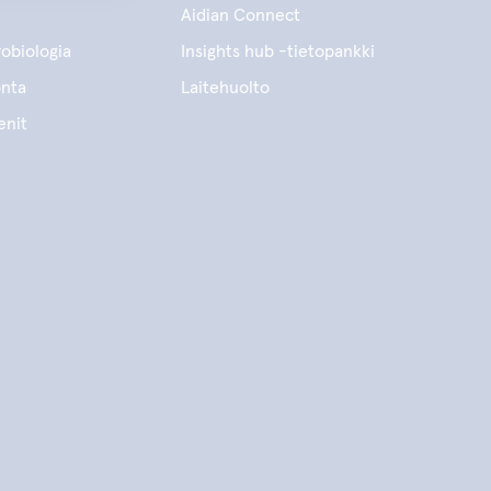
Aidian Connect
obiologia
Insights hub -tietopankki
onta
Laitehuolto
enit