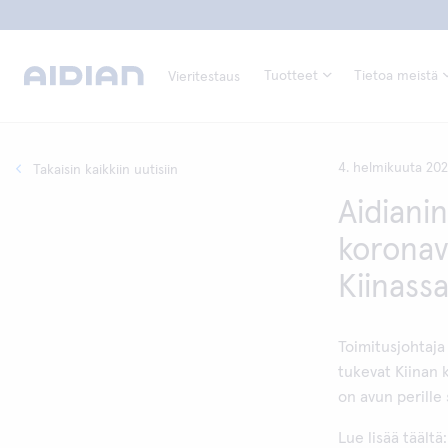
Tuotteet
Tietoa meistä
Vieritestaus
4. helmikuuta 20
Takaisin kaikkiin uutisiin
Aidiani
koronav
Kiinass
Toimitusjohtaj
tukevat Kiinan 
on avun perille
Lue lisää täältä