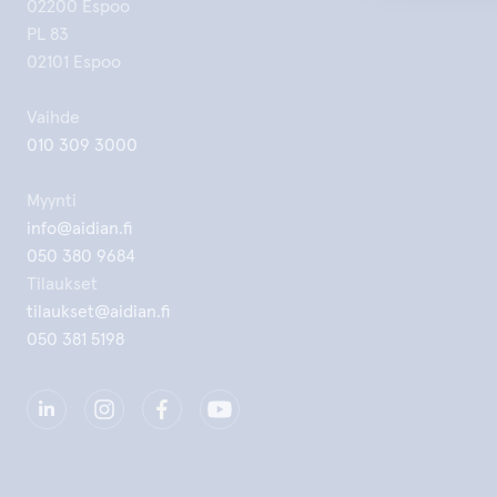
02200 Espoo
PL 83
02101 Espoo
Vaihde
010 309 3000
Myynti
info@aidian.fi
050 380 9684
Tilaukset
tilaukset@aidian.fi
050 381 5198