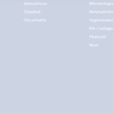
Vastuullisuus
Mikrobiologia
Työpaikat
Molekyylimikr
Ota yhteyttä
Hygieniavalv
RIA / kollage
Pikatestit
Muut