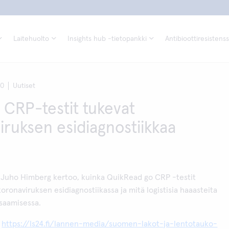
Laitehuolto
Insights hub -tietopankki
Antibioottiresistenss
20
Uutiset
n CRP-testit tukevat
iruksen esidiagnostiikkaa
a
a Juho Himberg kertoo, kuinka QuikRead go CRP -testit
koronaviruksen esidiagnostiikassa ja mitä logistisia haaasteita
 saamisessa.
:
https://ls24.fi/lannen-media/suomen-lakot-ja-lentotauko-