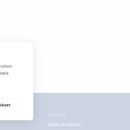
vuston
 sekä
ukset
Pikalinkit
Aidian Academy