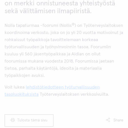
on merkki onnistuneesta yhteistyöstä
sekä välittämisen ilmapiiristä.
®
Nolla tapaturmaa -foorumi (Nollis
) on Työterveyslaitoksen
koordinoima verkosto, joka on jo yli 20 vuotta motivoinut ja
rohkaissut työpaikkoja tavoittelemaan korkeaa
työturvallisuuden ja työhyvinvoinnin tasoa. Foorumiin
kuuluu yli 560 jäsentyöpaikkaa ja Aidian on ollut
foorumissa mukana vuodesta 2018. Foorumissa jaetaan
tietoa, parhaita käytäntöjä, ideoita ja materiaalia
työpaikkojen avuksi.
Voit lukea
lehdistötiedotteen työturvallisuuden
tasoluokituksista
Työterveyslaitoksen verkkosivuilta.
Tulosta tämä sivu
Share