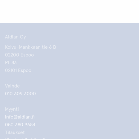
Aidian Oy
Koivu-Mankkaan tie 6 B
02200 Espoo
PL 83
02101 Espoo
Vaihde
010 309 3000
Myynti
info@aidian.fi
050 380 9684
Tilaukset