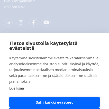
tilaukset@aidian.fi
050 381 5198
Tietoa sivustolla käytetyistä
Yritys
evästeistä
Tuotteet
Käytämme sivustollamme evästeitä kerätäksemme ja
analysoidaksemme sivuston suorituskykyä ja käyttöä,
Pikalinkit
tarjotaksemme sosiaalisen median ominaisuuksia
sekä parantaaksemme ja räätälöidäksemme sisältöä
ja mainoksia.
Tietosuoja
Lue lisää
Tietosuojaselosteet
Salli kaikki evästeet
Evästekäytäntö