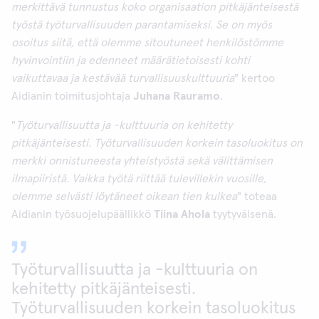
merkittävä tunnustus koko organisaation pitkäjänteisestä
työstä työturvallisuuden parantamiseksi. Se on myös
osoitus siitä, että olemme sitoutuneet henkilöstömme
hyvinvointiin ja edenneet määrätietoisesti kohti
vaikuttavaa ja kestävää turvallisuuskulttuuria
" kertoo
Aidianin toimitusjohtaja
Juhana Rauramo
.
"
Työturvallisuutta ja -kulttuuria on kehitetty
pitkäjänteisesti. Työturvallisuuden korkein tasoluokitus on
merkki onnistuneesta yhteistyöstä sekä välittämisen
ilmapiiristä. Vaikka työtä riittää tulevillekin vuosille,
olemme selvästi löytäneet oikean tien kulkea
" toteaa
Aidianin työsuojelupäällikkö
Tiina Ahola
tyytyväisenä.
Työturvallisuutta ja -kulttuuria on
kehitetty pitkäjänteisesti.
Työturvallisuuden korkein tasoluokitus