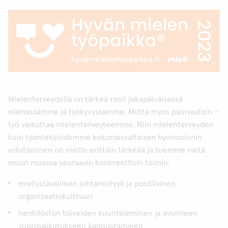
Mielenterveydellä on tärkeä rooli jokapäiväisessä
elämässämme ja työkyvyssämme. Mutta myös päinvastoin –
työ vaikuttaa mielenterveyteemme. Niin mielenterveyden
kuin työntekijöidemme kokonaisvaltaisen hyvinvoinnin
edistäminen on meille erittäin tärkeää ja tuemme näitä
muun muassa seuraavin konkreettisin toimin:
mieliystävällinen johtamistyyli ja positiivinen
organisaatiokulttuuri
henkilöstön toiveiden kuunteleminen ja avoimeen
vuorovaikutukseen kannustaminen