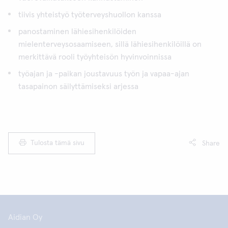
tiivis yhteistyö työterveyshuollon kanssa
panostaminen lähiesihenkilöiden
mielenterveysosaamiseen, sillä lähiesihenkilöillä on
merkittävä rooli työyhteisön hyvinvoinnissa
työajan ja -paikan joustavuus työn ja vapaa-ajan
tasapainon säilyttämiseksi arjessa
Tulosta tämä sivu
Share
Aidian Oy