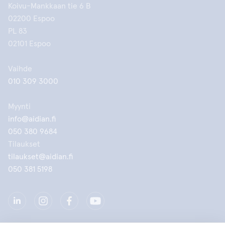
Koivu-Mankkaan tie 6 B
02200 Espoo
PL 83
02101 Espoo
Vaihde
010 309 3000
Myynti
info@aidian.fi
050 380 9684
Tilaukset
tilaukset@aidian.fi
050 381 5198