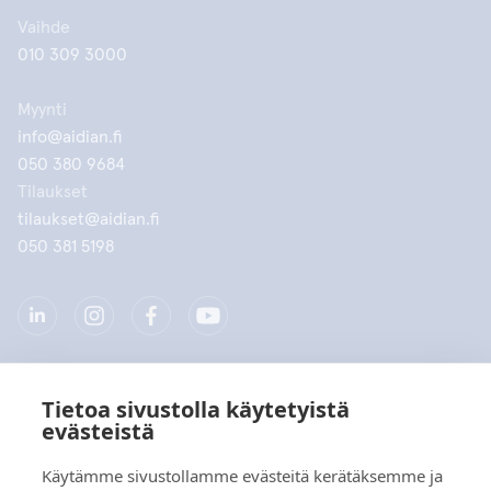
Vaihde
010 309 3000
Myynti
info@aidian.fi
050 380 9684
Tilaukset
tilaukset@aidian.fi
050 381 5198
Tietoa sivustolla käytetyistä
Yritys
evästeistä
Tuotteet
Käytämme sivustollamme evästeitä kerätäksemme ja