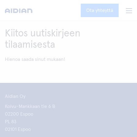
Ota yhteyttä
Kiitos uutiskirjeen
tilaamisesta
Hienoa saada sinut mukaan!
Aidian Oy
Koivu-Mankkaan tie 6 B
02200 Espoo
PL 83
02101 Espoo