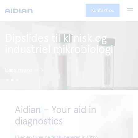
Kontakt os
Dipslides til klinisk og
industriel mikrobiologi
Læs mere
Aidian – Your aid in
diagnostics
Vi er en førende finsk-baseret in Vitro