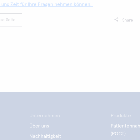
r uns Zeit für Ihre Fragen nehmen können.
se Seite
Share
Unternehmen
Produkte
Über uns
Patientennah
(POCT)
Nachhaltigkeit