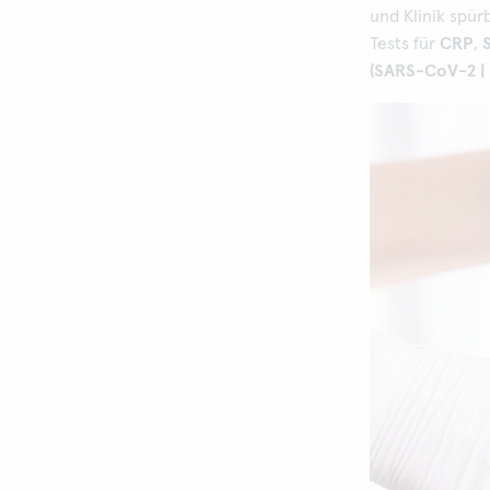
und Klinik spür
Tests für
CRP
,
(SARS-CoV-2 | 