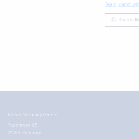
Team, damit wi
Drucke die
Aidian Germany GmbH
Papenreye 65
22453 Hamburg