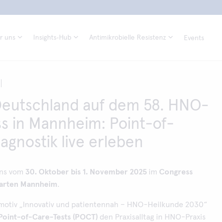
r uns
Insights‑Hub
Antimikrobielle Resistenz
Events
Deutschland auf dem 58. HNO-
s in Mannheim: Point-of-
agnostik live erleben
uns vom
30. Oktober bis 1. November 2025
im
Congress
arten Mannheim
.
motiv „Innovativ und patientennah – HNO-Heilkunde 2030“
Point-of-Care-Tests (POCT)
den Praxisalltag in HNO-Praxis