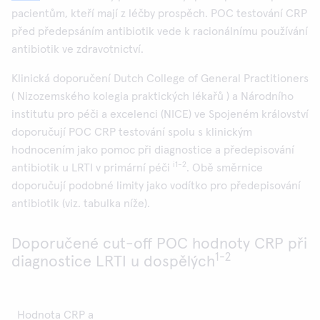
pacientům, kteří mají z léčby prospěch. POC testování CRP
před předepsáním antibiotik vede k racionálnímu používání
antibiotik ve zdravotnictví.
Klinická doporučení Dutch College of General Practitioners
( Nizozemského kolegia praktických lékařů ) a Národního
institutu pro péči a excelenci (NICE) ve Spojeném království
doporučují POC CRP testování spolu s klinickým
hodnocením jako pomoc při diagnostice a předepisování
i1-2
antibiotik u LRTI v primární péči
. Obě směrnice
doporučují podobné limity jako vodítko pro předepisování
antibiotik (viz. tabulka níže).
Doporučené cut-off POC hodnoty CRP při
1-2
diagnostice LRTI u dospělých
Hodnota CRP a