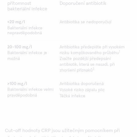
přítomnost
Doporučení antibiotik
bakteriální infekce
<20 mg/l
Antibiotika se nedoporučují
Bakteriální infekce
nepravděpodobná
20-100 mg/l
Antibiotika předepište při vysokém
1
Bakteriální infekce je
riziku komplikovaného průběhu
možná
Zvažte pozdější předepsání
antibiotik, která se nasadí, při
2
zhoršení příznaků
>100 mg/l
Antibiotika doporučená
Bakteriální infekce velmi
Vysoké riziko zápalu plic
pravděpodobná
Těžká infekce
Cut-off hodnoty CRP jsou užitečným pomocníkem při