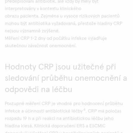
předepisování antibiotik, ale vždy by měly být
interpretovány v kontextu klinického
obrazu pacienta. Zejména u vysoce rizikových pacientů
mohou být antibiotika vyžadovaná, přestože hladiny CRP
nejsou významně zvýšené.
Měření CRP 1-2 dny od počátku infekce vyjadřuje
skutečnou závažnost onemocnění.
Hodnoty CRP jsou užitečné při
sledování průběhu onemocnění a
odpovědi na léčbu
Postupné měření CRP je vhodné pro hodnocení průběhu
.4
infekce a účinnosti antibiotické léčby
. CRP má poločas
rozpadu 19 h a při reakci na antibiotickou léčbu jeho
hladina klesá. Klinická doporučení ERS a ESCMIC