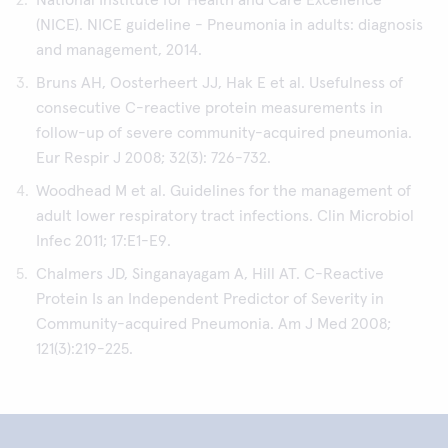
National Institute for Health and Care Excellence
(NICE). NICE guideline - Pneumonia in adults: diagnosis
and management, 2014.
Bruns AH, Oosterheert JJ, Hak E et al. Usefulness of
consecutive C-reactive protein measurements in
follow-up of severe community-acquired pneumonia.
Eur Respir J 2008; 32(3): 726-732.
Woodhead M et al. Guidelines for the management of
adult lower respiratory tract infections. Clin Microbiol
Infec 2011; 17:E1-E9.
Chalmers JD, Singanayagam A, Hill AT. C-Reactive
Protein Is an Independent Predictor of Severity in
Community-acquired Pneumonia. Am J Med 2008;
121(3):219-225.