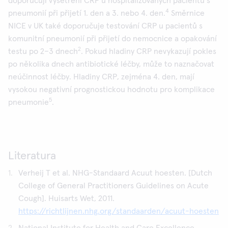
doporučují vyšetření CRP u hospitalizovaných pacientů s
4
pneumonií při přijetí 1. den a 3. nebo 4. den.
Směrnice
NICE v UK také doporučuje testování CRP u pacientů s
komunitní pneumonií při přijetí do nemocnice a opakování
2
testu po 2–3 dnech
. Pokud hladiny CRP nevykazují pokles
po několika dnech antibiotické léčby, může to naznačovat
neúčinnost léčby. Hladiny CRP, zejména 4. den, mají
vysokou negativní prognostickou hodnotu pro komplikace
5
pneumonie
.
Literatura
Verheij T et al. NHG-Standaard Acuut hoesten. [Dutch
College of General Practitioners Guidelines on Acute
Cough]. Huisarts Wet, 2011.
https://richtlijnen.nhg.org/standaarden/acuut-hoesten