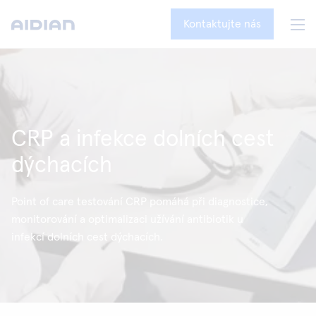
Kontaktujte nás
CRP a infekce dolních cest
dýchacích
Point of care testování CRP pomáhá při diagnostice,
monitorování a optimalizaci užívání antibiotik u
infekcí dolních cest dýchacích.