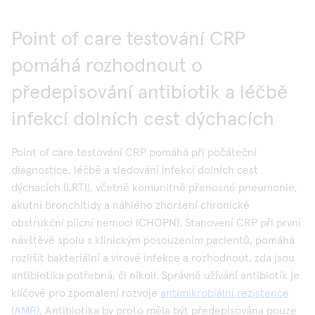
Point of care testování CRP
pomáhá rozhodnout o
předepisování antibiotik a léčbě
infekcí dolních cest dýchacích
Point of care testování CRP pomáhá při počáteční
diagnostice, léčbě a sledování infekcí dolních cest
dýchacích (LRTI), včetně komunitně přenosné pneumonie,
akutní bronchitidy a náhlého zhoršení chronické
obstrukční plicní nemoci (CHOPN). Stanovení CRP při první
návštěvě spolu s klinickým posouzením pacientů, pomáhá
rozlišit bakteriální a virové infekce a rozhodnout, zda jsou
antibiotika potřebná, či nikoli. Správné užívání antibiotik je
klíčové pro zpomalení rozvoje
antimikrobiální rezistence
(AMR)
. Antibiotika by proto měla být předepisována pouze